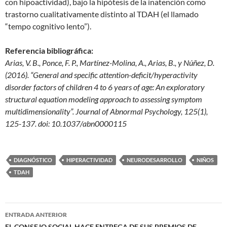
con hipoactividad), bajo la hipótesis de la inatención como
trastorno cualitativamente distinto al TDAH (el llamado
“tempo cognitivo lento”).
Referencia bibliográfica:
Arias, V. B., Ponce, F. P., Martínez-Molina, A., Arias, B., y Núñez, D.
(2016). “General and specific attention-deficit/hyperactivity
disorder factors of children 4 to 6 years of age: An exploratory
structural equation modeling approach to assessing symptom
multidimensionality”. Journal of Abnormal Psychology, 125(1),
125-137. doi: 10.1037/abn0000115
DIAGNÓSTICO
HIPERACTIVIDAD
NEURODESARROLLO
NIÑOS
TDAH
Navegación
ENTRADA ANTERIOR
EL CONSEJO SOCIAL HACE ENTREGA DE SUS PREMIOS DE