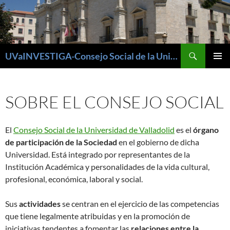
Buscar
UVaINVESTIGA-Consejo Social de la Universidad de Valladolid
SALTAR
MENÚ
AL
PRINCI
CONTENIDO
SOBRE EL CONSEJO SOCIAL
El
Consejo Social de la Universidad de Valladolid
es el
órgano
de participación de la Sociedad
en el gobierno de dicha
Universidad. Está integrado por representantes de la
Institución Académica y personalidades de la vida cultural,
profesional, económica, laboral y social.
Sus
actividades
se centran en el ejercicio de las competencias
que tiene legalmente atribuidas y en la promoción de
iniciativas tendentes a fomentar las
relaciones entre la