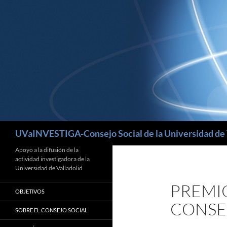
Buscar
UVaINVESTIGA-Consejo Social de la Universidad de 
Apoyo a la difusión de la
actividad investigadora de la
Universidad de Valladolid
PREMI
OBJETIVOS
CONSE
SOBRE EL CONSEJO SOCIAL