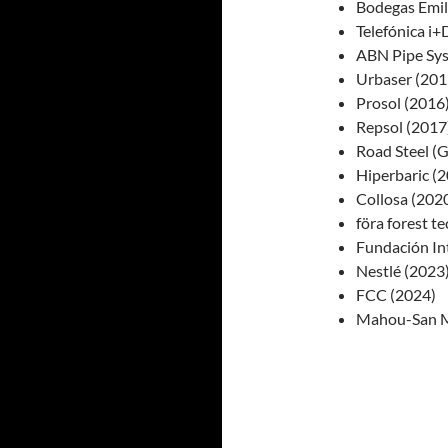
Bodegas Emil
Telefónica i+
ABN Pipe Sys
Urbaser (201
Prosol (2016
Repsol (2017
Road Steel (G
Hiperbaric (
Collosa (202
föra forest t
Fundación In
Nestlé (2023
FCC (2024)
Mahou-San M