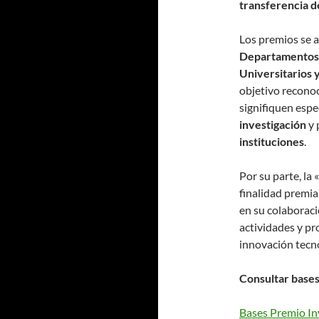
transferencia d
Los premios se a
Departamentos, 
Universitarios 
objetivo reconoc
signifiquen espe
investigación
y 
instituciones
.
Por su parte, la «
finalidad premia
en su colaboraci
actividades y pr
innovación tecno
Consultar bases
Bases Premio I