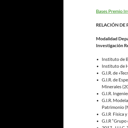
Bases Premio In
RELACIÓN DE
Modalidad Depar
Investigación R
Instituto de 
Instituto de 
G.I.R. de «Te
G.I.R. de Esp
Minerales (2
G.I.R. Ingeni
G.I.R. Modela
Patrimonio 
G.I.R Física 
G.I.R “Grupo 
2017.- U.I.C.