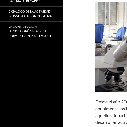
GALERÍA DE BECARIOS
CATÁLOGO DE LA ACTIVIDAD
DE INVESTIGACIÓN DE LA UVA
LA CONTRIBUCIÓN
SOCIOECONÓMICA DE LA
UNIVERSIDAD DE VALLADOLID
Desde el año 20
anualmente los P
aquellos departa
desarrollan acti