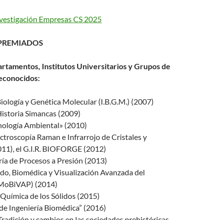
vestigación Empresas CS 2025
 PREMIADOS
tamentos, Institutos Universitarios y Grupos de
econocidos:
Biología y Genética Molecular (I.B.G.M.) (2007)
Historia Simancas (2009)
cnología Ambiental» (2010)
ectroscopía Raman e Infrarrojo de Cristales y
011), el G.I.R. BIOFORGE (2012)
ería de Procesos a Presión (2013)
do, Biomédica y Visualización Avanzada del
(MoBiVAP) (2014)
y Química de los Sólidos (2015)
de Ingeniería Biomédica” (2016)
 Tradición y cambios en las sociedades prehistóricas