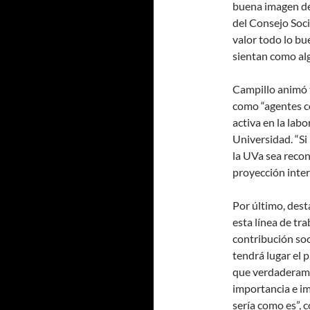
buena imagen de 
del Consejo Soci
valor todo lo bu
sientan como alg
Campillo animó 
como “agentes co
activa en la labo
Universidad. “Si
la UVa sea recon
proyección inter
Por último, dest
esta línea de tr
contribución so
tendrá lugar el 
que verdaderame
importancia e im
sería como es”, 