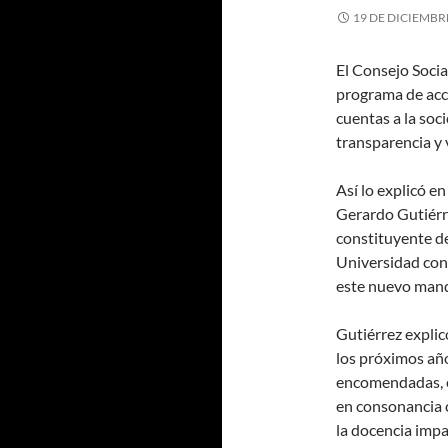
19 DE DICIEMBR
El Consejo Socia
programa de acci
cuentas a la soc
transparencia y v
Así lo explicó e
Gerardo Gutiérre
constituyente de
Universidad con
este nuevo man
Gutiérrez explic
los próximos año
encomendadas, e
en consonancia c
la docencia impar