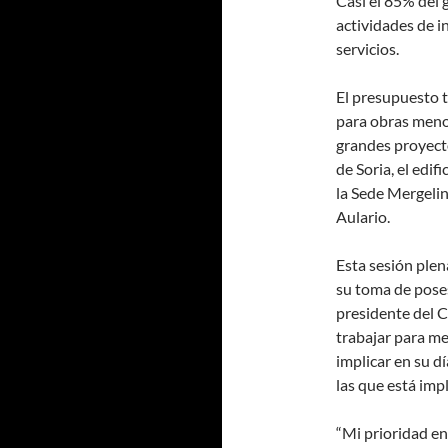
Casi el 85% del 
actividades de i
servicios.
El presupuesto t
para obras menor
grandes proyect
de Soria, el edif
la Sede Mergelin
Aulario.
Esta sesión plen
su toma de poses
presidente del C
trabajar para me
implicar en su dí
las que está imp
“Mi prioridad en