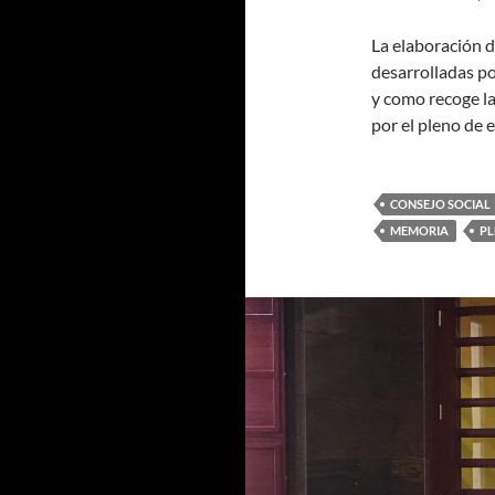
La elaboración d
desarrolladas por
y como recoge l
por el pleno de 
CONSEJO SOCIAL
MEMORIA
P