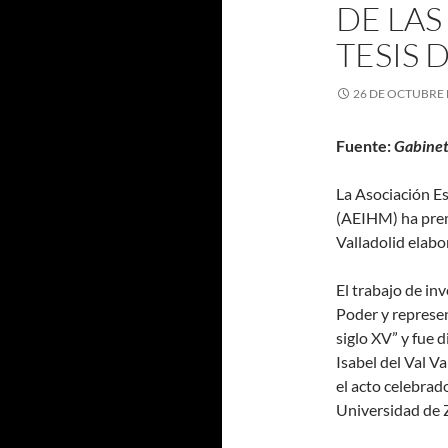
DE LAS
TESIS 
26 DE OCTUBRE 
Fuente:
Gabinet
La Asociación Es
(AEIHM) ha premi
Valladolid elabo
El trabajo de inv
Poder y represen
siglo XV” y fue 
Isabel del Val Va
el acto celebrad
Universidad de 