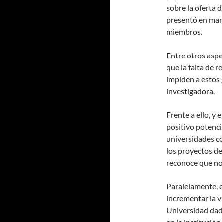
sobre la oferta 
presentó en mar
miembros.
Entre otros aspe
que la falta de 
impiden a estos 
investigadora.
Frente a ello, y
positivo potenci
universidades co
los proyectos de
reconoce que no 
Paralelamente, 
incrementar la vi
Universidad dado
en la institució