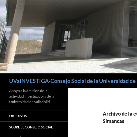
Buscar
UVaINVESTIGA-Consejo Social de la Universidad de 
Apoyo a la difusión de la
actividad investigadora de la
Universidad de Valladolid
Archivo de la e
OBJETIVOS
Simancas
SOBRE EL CONSEJO SOCIAL