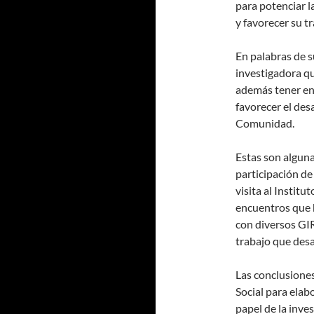
para potenciar l
y favorecer su tr
En palabras de s
investigadora qu
además tener en 
favorecer el desa
Comunidad.
Estas son alguna
participación de
visita al Instit
encuentros que 
con diversos GIR
trabajo que desa
Las conclusiones
Social para elab
papel de la inves