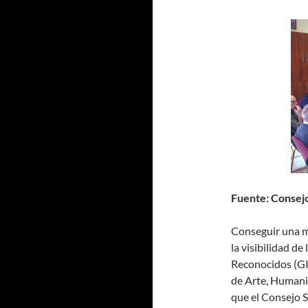
Fuente: Consejo
Conseguir una m
la visibilidad de
Reconocidos (GI
de Arte, Humanid
que el Consejo S