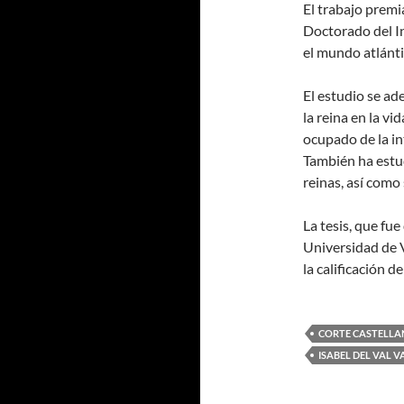
El trabajo prem
Doctorado del In
el mundo atlánti
El estudio se ad
la reina en la vi
ocupado de la int
También ha estud
reinas, así como 
La tesis, que fu
Universidad de V
la calificación d
CORTE CASTELLA
ISABEL DEL VAL V