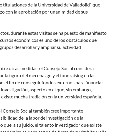
de titulaciones de la Universidad de Valladolid” que
zo con la aprobación por unanimidad de sus
ctos, durante estas visitas se ha puesto de manifiesto
recursos económicos es uno de los obstáculos que
grupos desarrollar y ampliar su actividad
 entre otras medidas, el Consejo Social considera
ar la figura del mecenazgo y el fundraising en las
n el fin de conseguir fondos externos para financiar
 investigación, aspecto en el que, sin embargo,
existe mucha tradición en la universidad española.
el Consejo Social también cree importante
sibilidad de la labor de investigación de la
 que, a su juicio, el talento investigador que existe
n académica es poco conocido fuera de su ámbito y ello