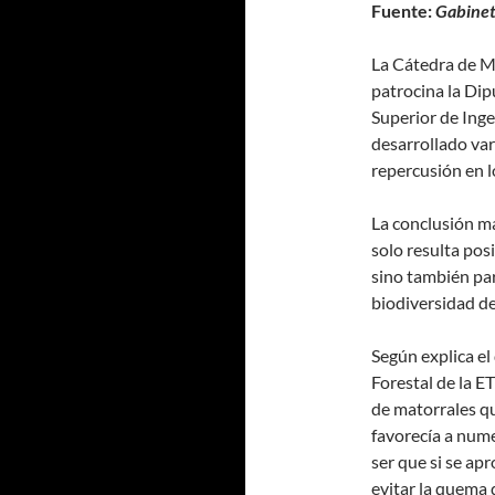
Fuente:
Gabinet
La Cátedra de Mi
patrocina la Dip
Superior de Inge
desarrollado var
repercusión en l
La conclusión má
solo resulta pos
sino también par
biodiversidad de
Según explica el
Forestal de la 
de matorrales qu
favorecía a nume
ser que si se a
evitar la quema 