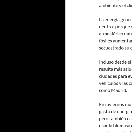
ambiente y el cli
La energía gener
neutro" porque e
atmosférico natu
fósiles aumenta
secuestrado su 
Incluso desde el
resulta más salu
ciudades para ev
vehículos y las 
como Madrid.
En inviernos muy
gasto de energí
pero también eco
usar la biomasa