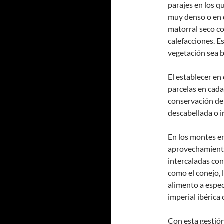
parajes en los q
muy denso o en 
matorral seco con
calefacciones. E
vegetación sea b
El establecer en
parcelas en cad
conservación del
descabellada o i
En los montes en
aprovechamiento
intercaladas con
como el conejo, l
alimento a espec
imperial ibérica 
Con esta gestión