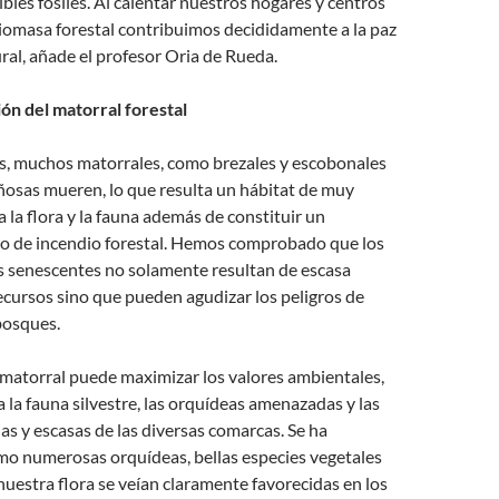
bles fósiles. Al calentar nuestros hogares y centros
iomasa forestal contribuimos decididamente a la paz
ural, añade el profesor Oria de Rueda.
ón del matorral forestal
os, muchos matorrales, como brezales y escobonales
osas mueren, lo que resulta un hábitat de muy
a la flora y la fauna además de constituir un
ro de incendio forestal. Hemos comprobado que los
es senescentes no solamente resultan de escasa
cursos sino que pueden agudizar los peligros de
bosques.
 matorral puede maximizar los valores ambientales,
 la fauna silvestre, las orquídeas amenazadas y las
as y escasas de las diversas comarcas. Se ha
 numerosas orquídeas, bellas especies vegetales
estra flora se veían claramente favorecidas en los