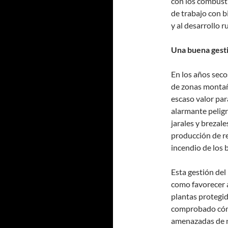
con los combusti
de trabajo con b
y al desarrollo r
Una buena gesti
En los años sec
de zonas montañ
escaso valor par
alarmante pelig
jarales y brezal
producción de re
incendio de los 
Esta gestión del
como favorecer a
plantas protegid
comprobado cómo
amenazadas de nu