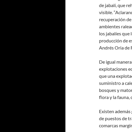
de jabalí, que r
visible. “Aclara
recuperación de 
ambientes ralead
los jabalíes que
producción de e
Andrés Oria de 
De igual manera 
explotaciones e
que una explota
suministro a cal
bosques y matorr
flora y la fauna
Existen además g
de puestos de tr
comarcas margin