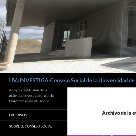
Buscar
UVaINVESTIGA-Consejo Social de la Universidad de 
Apoyo a la difusión de la
actividad investigadora de la
Universidad de Valladolid
Archivo de la e
OBJETIVOS
SOBRE EL CONSEJO SOCIAL