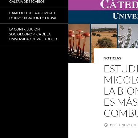
GALERÍA DE BECARIOS
CATÁLOGO DE LA ACTIVIDAD
DE INVESTIGACIÓN DE LA UVA
LA CONTRIBUCIÓN
SOCIOECONÓMICA DE LA
UNIVERSIDAD DE VALLADOLID
NOTICIAS
ESTUDI
MICOL
LA BI
ES MÁS
COMBU
31 DE ENERO DE