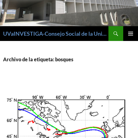
Buscar
UVaINVESTIGA-Consejo Social de la Universidad de Valladolid
SALTAR
MENÚ
AL
PRINCI
CONTENIDO
Archivo de la etiqueta: bosques