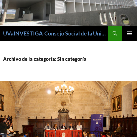
Buscar
UVaINVESTIGA-Consejo Social de la Universidad de Valladolid
SALTAR
MENÚ
AL
PRINCI
CONTENIDO
Archivo de la categoría: Sin categoría