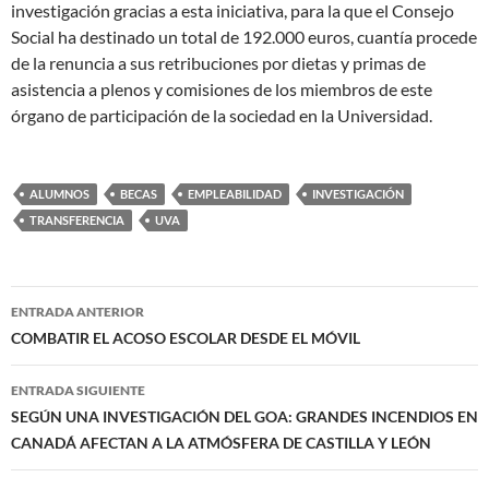
investigación gracias a esta iniciativa, para la que el Consejo
Social ha destinado un total de 192.000 euros, cuantía procede
de la renuncia a sus retribuciones por dietas y primas de
asistencia a plenos y comisiones de los miembros de este
órgano de participación de la sociedad en la Universidad.
ALUMNOS
BECAS
EMPLEABILIDAD
INVESTIGACIÓN
TRANSFERENCIA
UVA
Navegación
ENTRADA ANTERIOR
de
COMBATIR EL ACOSO ESCOLAR DESDE EL MÓVIL
entradas
ENTRADA SIGUIENTE
SEGÚN UNA INVESTIGACIÓN DEL GOA: GRANDES INCENDIOS EN
CANADÁ AFECTAN A LA ATMÓSFERA DE CASTILLA Y LEÓN