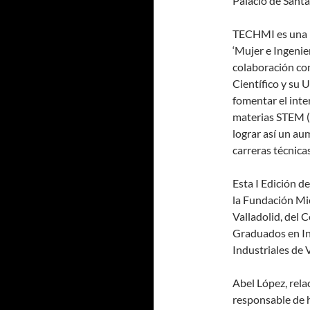
Palacio de Santa
TECHMI es una i
‘Mujer e Ingenie
colaboración con
Científico y su 
fomentar el inte
materias STEM (c
lograr así un aum
carreras técnicas
Esta I Edición d
la Fundación Mic
Valladolid, del 
Graduados en Ing
Industriales de 
Abel López, rela
responsable de h