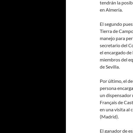
tendrán la posib
en Almería.
El segundo puest
Tierra de Campos
manejo para per
secretario del C
el encargado de 
miembros del equ
de Sevilla.
Por último, el d
persona encarga
un dispensador m
Français de Cast
en una visita al
(Madrid).
El ganador de e