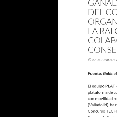
GANADO
DEL C
ORGAN
LA RAI
COLAB
CONSE
27 DE JUNIO DE 
Fuente:
Gabinet
El equipo PLAT 
plataforma de 
con movilidad r
(Valladolid), ha 
Concurso TECHMI 