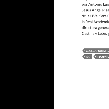
por Antonio Larg
Jesús Ángel Pisa
de la UVa; Sara 
la Real Academia
directora genera
Castilla y León;
COLEGIO NUESTR
RAI
TECHMI C