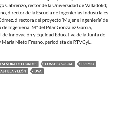
o Cabrerizo, rector de la Universidad de Valladolid;
no, director de la Escuela de Ingenierías Industriales
Gómez, directora del proyecto ‘Mujer e Ingeniería’ de
 de Ingeniería; Mª del Pilar González García,
l de Innovación y Equidad Educativa de la Junta de
 y María Nieto Fresno, periodista de RTVCyL.
A SEÑORA DE LOURDES
CONSEJO SOCIAL
PREMIO
ASTILLA Y LEÓN
UVA