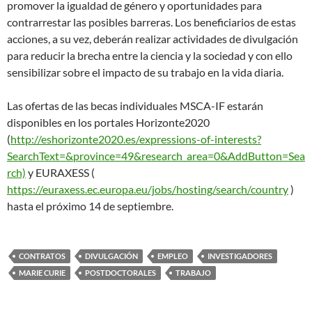
promover la igualdad de género y oportunidades para
contrarrestar las posibles barreras. Los beneficiarios de estas
acciones, a su vez, deberán realizar actividades de divulgación
para reducir la brecha entre la ciencia y la sociedad y con ello
sensibilizar sobre el impacto de su trabajo en la vida diaria.
Las ofertas de las becas individuales MSCA-IF estarán
disponibles en los portales Horizonte2020
(
http://eshorizonte2020.es/expressions-of-interests?
SearchText=&province=49&research_area=0&AddButton=Sea
rch)
y EURAXESS (
https://euraxess.ec.europa.eu/jobs/hosting/search/country
)
hasta el próximo 14 de septiembre.
CONTRATOS
DIVULGACIÓN
EMPLEO
INVESTIGADORES
MARIE CURIE
POSTDOCTORALES
TRABAJO