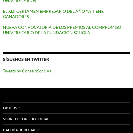
UNIVERSITARIOS
EL XLII CERTAMEN EMPRESARIO DEL AÑO YA TIENE
GANADORES
NUEVA CONVOCATORIA DE LOS PREMIOS AL COMPROMISO
UNIVERSITARIO DE LA FUNDACIÓN SCHOLA
SÍGUENOS EN TWITTER
Tweets by ConsejoSocUVa
OBJETIVOS
SOBRE EL CONSEJO SOCIAL
GALERÍA DE BECARIOS