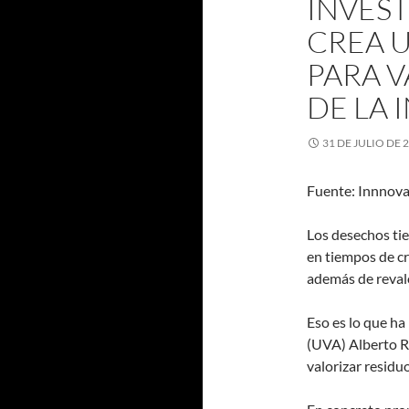
INVEST
CREA U
PARA V
DE LA 
31 DE JULIO DE 
Fuente: Innnova
Los desechos ti
en tiempos de cri
además de revalo
Eso es lo que ha
(UVA) Alberto R
valorizar residuo