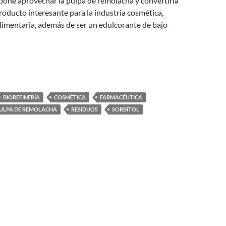
pone aprovechar la pulpa de remolacha y convertirla
producto interesante para la industria cosmética,
limentaria, además de ser un edulcorante de bajo
BIOREFINERÍA
COSMÉTICA
FARMACÉUTICA
ULPA DE REMOLACHA
RESIDUOS
SORBITOL