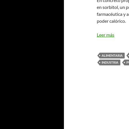
En concreto pro
en sorbitol, un 
farmacéutica y a
poder calórico.
Leer más
ALIMENTARIA
INDUSTRIA
P