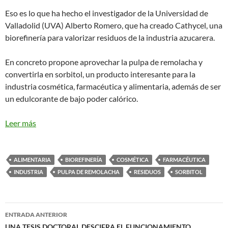
Eso es lo que ha hecho el investigador de la Universidad de
Valladolid (UVA) Alberto Romero, que ha creado Cathycel, una
biorefinería para valorizar residuos de la industria azucarera.
En concreto propone aprovechar la pulpa de remolacha y
convertirla en sorbitol, un producto interesante para la
industria cosmética, farmacéutica y alimentaria, además de ser
un edulcorante de bajo poder calórico.
Leer más
ALIMENTARIA
BIOREFINERÍA
COSMÉTICA
FARMACÉUTICA
INDUSTRIA
PULPA DE REMOLACHA
RESIDUOS
SORBITOL
Navegación
ENTRADA ANTERIOR
UNA TESIS DOCTORAL DESCIFRA EL FUNCIONAMIENTO