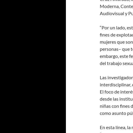
Moderna, Conte
Audiovisual y Pu
“Por un lado, est
fines de explota
mujeres que son 
personas– que te
embargo, este f
del trabajo sexua
Las investigador
interdisciplinar,
El foco de inter
desde las instit
niñas con fines 
como asunto púb
En esta línea, l