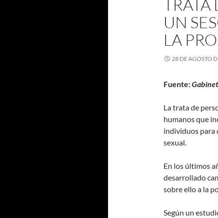
TRATA 
UN SES
LA PR
28 DE AGOSTO D
Fuente:
Gabinet
La trata de pers
humanos que incl
individuos para d
sexual.
En los últimos a
desarrollado cam
sobre ello a la p
Según un estudio