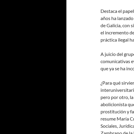
Destaca el papel
años ha lanzado
de Galicia, con 
el incremento de
práctica ilegal h
A juicio del gru
comunicativas e
que ya se ha inc
¿Para qué sirvie
interuniversitar
pero por otro, l
abolicionista qu
prostitución y fa
resume María Cr
Sociales, Jurídi
Zambrano de la U