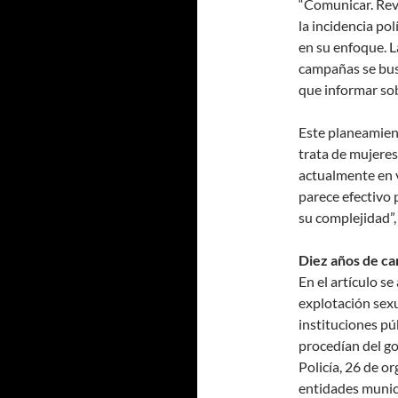
“Comunicar. Rev
la incidencia po
en su enfoque. L
campañas se bus
que informar sob
Este planeamient
trata de mujeres
actualmente en v
parece efectivo 
su complejidad”,
Diez años de c
En el artículo se
explotación sexu
instituciones pú
procedían del go
Policía, 26 de o
entidades munic