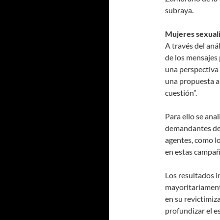
subraya.
Mujeres sexual
A través del anál
de los mensajes 
una perspectiva 
una propuesta a 
cuestión”.
Para ello se anal
demandantes de p
agentes, como lo
en estas campaña
Los resultados i
mayoritariamente
en su revictimiz
profundizar el e