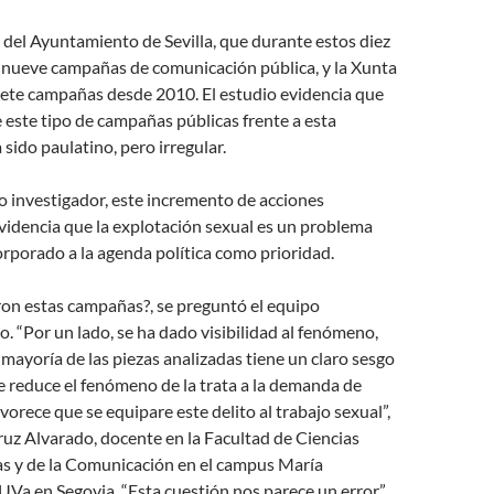
 del Ayuntamiento de Sevilla, que durante estos diez
 nueve campañas de comunicación pública, y la Xunta
siete campañas desde 2010. El estudio evidencia que
 este tipo de campañas públicas frente a esta
a sido paulatino, pero irregular.
po investigador, este incremento de acciones
videncia que la explotación sexual es un problema
orporado a la agenda política como prioridad.
ron estas campañas?, se preguntó el equipo
io. “Por un lado, se ha dado visibilidad al fenómeno,
a mayoría de las piezas analizadas tiene un claro sesgo
e reduce el fenómeno de la trata a la demanda de
vorece que se equipare este delito al trabajo sexual”,
uz Alvarado, docente en la Facultad de Ciencias
cas y de la Comunicación en el campus María
Va en Segovia. “Esta cuestión nos parece un error”,