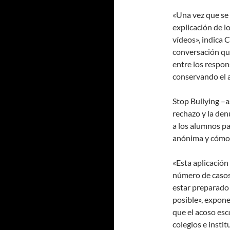
«Una vez que se 
explicación de l
vídeos», indica 
conversación qu
entre los respon
conservando el 
Stop Bullying –a
rechazo y la de
a los alumnos p
anónima y cómo
«Esta aplicación 
número de casos 
estar preparado 
posible», expone
que el acoso es
colegios e instit