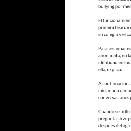
bullying por med
El funcionamiento
primera fase de 
su colegio y el c
Para terminar es
anonimato, en la
identidad en los
ella, explica.
A continuación,
iniciar una denun
conversaciones 
Cuando se utiliz
pregunta sirve p
después del agres