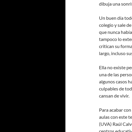
dibuja una sonri
Un buen día todo
colegio y sale d
que nunca había 
tampoco lo exter
critican su forma
largo, incluso su
Ella no existe pe
una de las perso
algunos casos ha
culpables de tod
cansan de vivir.
Para acabar con 
aulas con este t
(UVA) Raúl Calvo
centros educativ