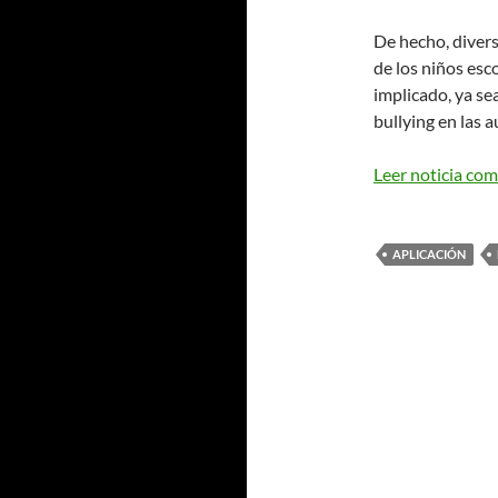
De hecho, diver
de los niños esc
implicado, ya se
bullying en las a
Leer noticia com
APLICACIÓN