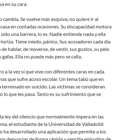
sa en su cara.
 cambia. Se vuelve más esquiva, no quiere ir al
e casa en contadas ocasiones. Su discapacidad motora
sido una barrera, lo es. Nadie entiende nada y ella
ioriza. Tiene miedo, pánico. Sus acosadores cada día
 de hablar, de moverse, de vestir, sus gustos, su pelo
s gafas. Ella no puede más pero se calla.
ro a la vez sí que vive con diferentes caras en cada
nas que sufre acoso escolar. Un tema tabú que en
 terminado en suicido. Las víctimas se consideran
o lo que les pasa. Tanto es su sufrimiento que se
la ley del silencio que normalmente impera en las
ema, el estudiante de la Universidad de Valladolid
 ha desarrollado una aplicación que permite a los
os denunciar de forma rápida y sencilla episodios de