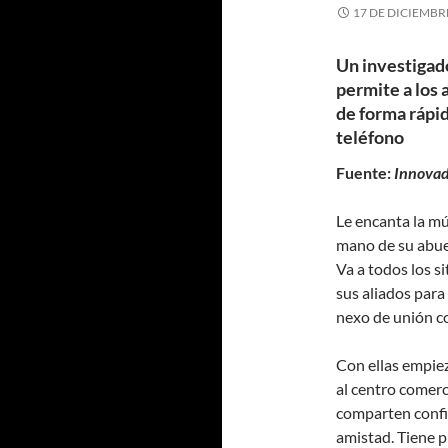
17 DE DICIEMBR
Un investigado
permite a los
de forma rápid
teléfono
Fuente:
Innovad
Le encanta la mú
mano de su abue
Va a todos los si
sus aliados para
nexo de unión c
Con ellas empiez
al centro comerc
comparten confid
amistad. Tiene p