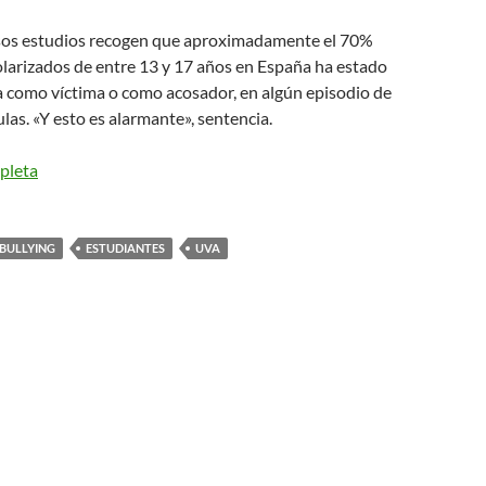
sos estudios recogen que aproximadamente el 70%
olarizados de entre 13 y 17 años en España ha estado
a como víctima o como acosador, en algún episodio de
ulas. «Y esto es alarmante», sentencia.
pleta
BULLYING
ESTUDIANTES
UVA