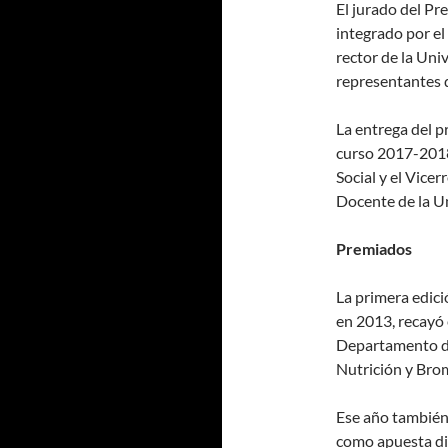
El jurado del P
integrado por el
rector de la Uni
representantes 
La entrega del pr
curso 2017-2018
Social y el Vic
Docente de la Un
Premiados
La primera edici
en 2013, recayó 
Departamento de
Nutrición y Brom
Ese año también 
como apuesta did