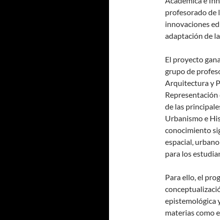
Académica e Inn
profesorado de l
innovaciones ed
adaptación de la
El proyecto gan
grupo de profes
Arquitectura y 
Representación d
de las principal
Urbanismo e Hist
conocimiento sig
espacial, urbano 
para los estudia
Para ello, el pro
conceptualizaci
epistemológica 
materias como e