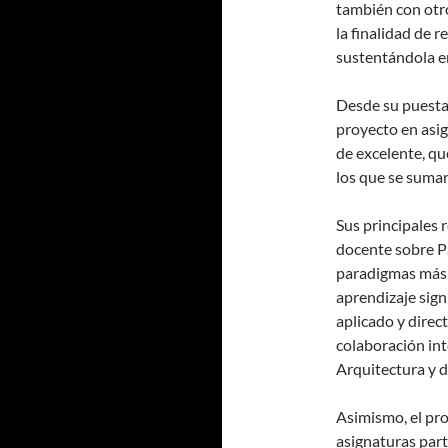
también con otro
la finalidad de 
sustentándola en
Desde su puesta 
proyecto en asig
de excelente, qu
los que se suma
Sus principales 
docente sobre P
paradigmas más 
aprendizaje sign
aplicado y direct
colaboración int
Arquitectura y d
Asimismo, el pro
asignaturas part