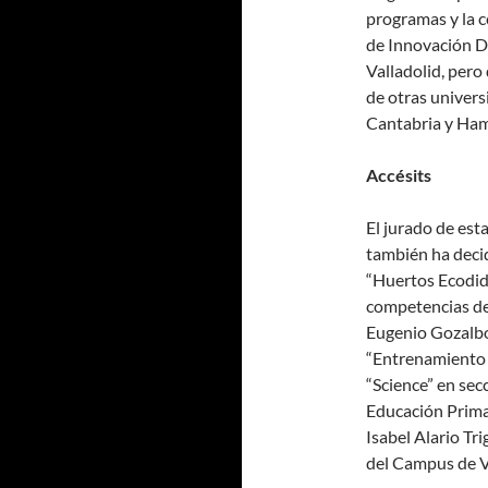
programas y la c
de Innovación D
Valladolid, per
de otras univer
Cantabria y Ham
Accésits
El jurado de est
también ha decid
“Huertos Ecodidá
competencias de
Eugenio Gozalbo
“Entrenamiento 
“Science” en sec
Educación Primar
Isabel Alario Tr
del Campus de V