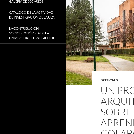
GALERÍA DE BECARIOS
CATÁLOGO DE LA ACTIVIDAD
DE INVESTIGACIÓN DE LA UVA
LA CONTRIBUCIÓN
SOCIOECONÓMICA DE LA
UNIVERSIDAD DE VALLADOLID
NOTICIAS
UN PRO
ARQUI
SOBRE
APREN
COLAB