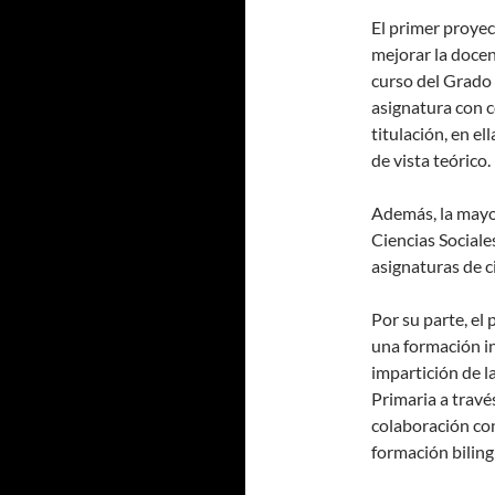
El primer proyec
mejorar la docen
curso del Grado 
asignatura con c
titulación, en e
de vista teórico.
Además, la mayo
Ciencias Social
asignaturas de c
Por su parte, el 
una formación in
impartición de l
Primaria a travé
colaboración con
formación biling