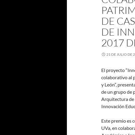
PATRI
DE CAS
DE IN
2017 D
21 DE JULIO DE 
El proyecto “Inn
colaborativo al 
y León”, present
de un grupo de p
Arquitectura de 
Innovación Educ
Este premio es 
UVa, en colabor