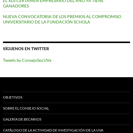
EL XLII CERTAMEN EMPRESARIO DEL AÑO YA TIENE
GANADORES
NUEVA CONVOCATORIA DE LOS PREMIOS AL COMPROMISO
UNIVERSITARIO DE LA FUNDACIÓN SCHOLA
SÍGUENOS EN TWITTER
Tweets by ConsejoSocUVa
OBJETIVOS
SOBRE EL CONSEJO SOCIAL
GALERÍA DE BECARIOS
CATÁLOGO DE LA ACTIVIDAD DE INVESTIGACIÓN DE LA UVA