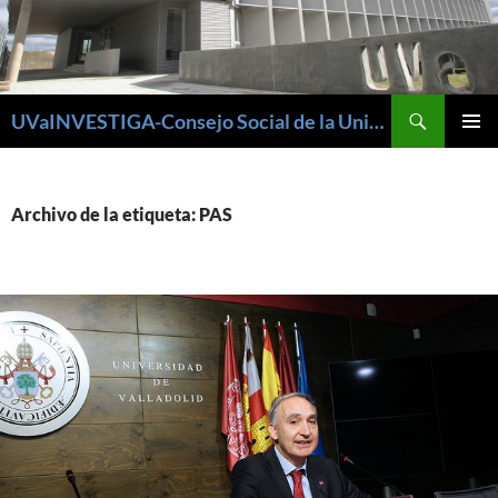
Buscar
UVaINVESTIGA-Consejo Social de la Universidad de Valladolid
SALTAR
MENÚ
AL
PRINCI
CONTENIDO
Archivo de la etiqueta: PAS