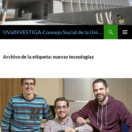
Buscar
UVaINVESTIGA-Consejo Social de la Universidad de Valladolid
SALTAR
MENÚ
AL
PRINCI
CONTENIDO
Archivo de la etiqueta: nuevas tecnologías