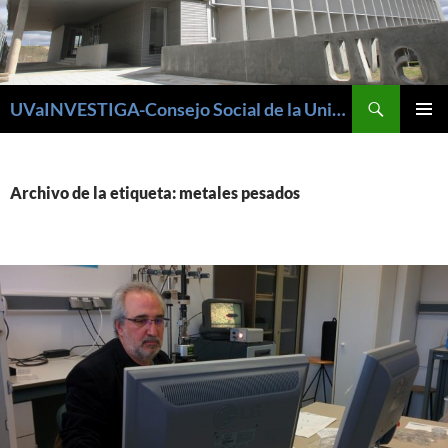
Buscar
UVaINVESTIGA-Consejo Social de la Universidad de Valladolid
SALTAR
MENÚ
AL
PRINCI
CONTENIDO
Archivo de la etiqueta: metales pesados