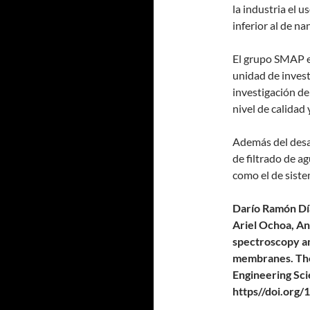
la industria el 
inferior al de na
El grupo SMAP e
unidad de invest
investigación d
nivel de calidad 
Además del desa
de filtrado de a
como el de siste
Darío Ramón Día
Ariel Ochoa, A
spectroscopy an
membranes. The 
Engineering Sci
https//doi.org/