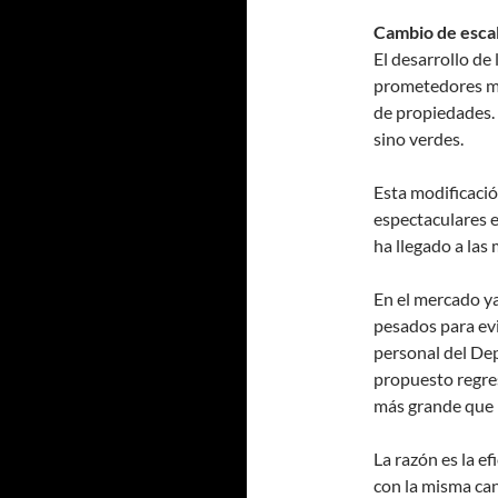
Cambio de esca
El desarrollo de
prometedores mat
de propiedades. 
sino verdes.
Esta modificaci
espectaculares 
ha llegado a las
En el mercado ya
pesados para evi
personal del Dep
propuesto regres
más grande que 
La razón es la ef
con la misma can