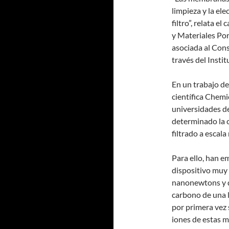
limpieza y la el
filtro”, relata e
y Materiales Po
asociada al Cons
través del Insti
En un trabajo de
científica Chemic
universidades de
determinado la 
filtrado a escala
Para ello, han e
dispositivo muy 
nanonewtons y d
carbono de una l
por primera vez 
iones de estas 