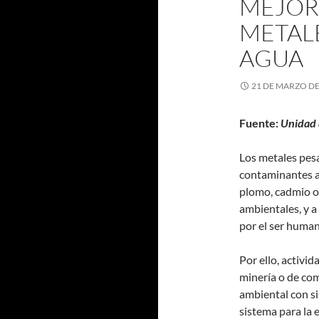
MEJOR
METALE
AGUA
21 DE MARZO DE
Fuente:
Unidad 
Los metales pes
contaminantes a
plomo, cadmio o
ambientales, y a
por el ser human
Por ello, activi
minería o de com
ambiental con s
sistema para la 