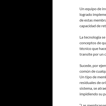
Un equipo de inv
logrado implemen
de estas membran
capacidad de re
La tecnología s
conceptos de quí
técnico que hace 
transite por un 
Sucede, por ejem
común de cualqui
Un tipo de memb
residuales de ori
sistema, se atra
impidiendo su pa
“Las membranas 