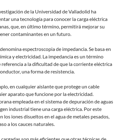
estigación de la Universidad de Valladolid ha
tar una tecnología para conocer la carga eléctrica
as, que, en último término, permitirá mejorar su
tener contaminantes en un futuro.
e denomina espectroscopia de impedancia. Se basa en
mica y electricidad. La impedancia es un término
referencia a la dificultad de que la corriente eléctrica
conductor, una forma de resistencia.
plo, en cualquier aislante que protege un cable
er aparato que funcione por la electricidad.
rana empleada en el sistema de depuración de aguas
gen industrial tiene una carga eléctrica. Por este
en los iones disueltos en el agua de metales pesados,
so a los cauces naturales.
cargadas son más eficientes que otras técnicas de