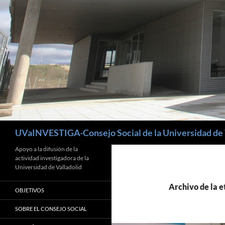
Buscar
UVaINVESTIGA-Consejo Social de la Universidad de 
Apoyo a la difusión de la
actividad investigadora de la
Universidad de Valladolid
Archivo de la e
OBJETIVOS
SOBRE EL CONSEJO SOCIAL