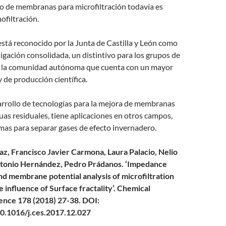
uso de membranas para microfiltración todavía es
nofiltración.
stá reconocido por la Junta de Castilla y León como
igación consolidada, un distintivo para los grupos de
e la comunidad autónoma que cuenta con un mayor
y de producción científica.
rrollo de tecnologías para la mejora de membranas
guas residuales, tiene aplicaciones en otros campos,
mas para separar gases de efecto invernadero.
z, Francisco Javier Carmona, Laura Palacio, Nelio
ntonio Hernández, Pedro Prádanos. ‘Impedance
d membrane potential analysis of microfiltration
influence of Surface fractality’. Chemical
ence 178 (2018) 27-38. DOI:
10.1016/j.ces.2017.12.027