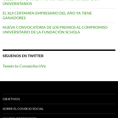
UNIVERSITARIOS
EL XLII CERTAMEN EMPRESARIO DEL AÑO YA TIENE
GANADORES
NUEVA CONVOCATORIA DE LOS PREMIOS AL COMPROMISO
UNIVERSITARIO DE LA FUNDACIÓN SCHOLA
SÍGUENOS EN TWITTER
Tweets by ConsejoSocUVa
OBJETIVOS
SOBRE EL CONSEJO SOCIAL