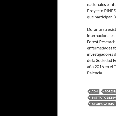
nacionales e int
Proyecto PINEST
que participan 3
Durante su exist
internacionales
Forest Research
enfermedades for
investigadores d
de la Sociedad E
año 2016 en el T
Palencia.
ADN
FOREST
INSTITUTO DE IN
IUFOR; UVA-INIA