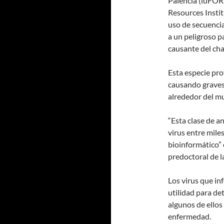
Palencia (iuFOR
Resources Instit
uso de secuencia
a un peligroso p
causante del cha
Esta especie pro
causando graves
alrededor del mu
“Esta clase de an
virus entre mile
bioinformático” 
predoctoral de l
Los virus que in
utilidad para de
algunos de ellos
enfermedad.