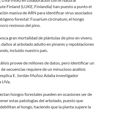
; UVa-INIA) en colaboración con el Natural
ute Finland (LUKE, Finlandia) han puesto a punto el
ción masiva de ARN para identificar virus asociados
atógeno forestal: Fusarium circinatum, el hongo
ncro resinoso del pino.
voca gran mortalidad de plántulas de pino en vivero,
 daños al arbolado adulto en pinares y repoblaciones
ndo, incluido nuestro país.
álisis provee de millones de datos, pero identificar un
s de secuencias requiere de un minucioso análisis
explica E. Jordán Muñoz Adalia investigador
a UVa.
fectan hongos forestales pueden en ocasiones ser de
tener estas patologías del arbolado, puesto que
 debilitan al hongo, haciendo que la planta supere la