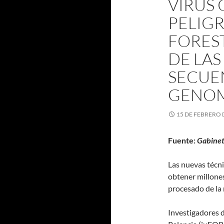
VIRUS 
PELIG
FORES
DE LAS
SECUE
GENO
15 DE FEBRERO 
Fuente:
Gabinet
Las nuevas técn
obtener millone
procesado de la
Investigadores 