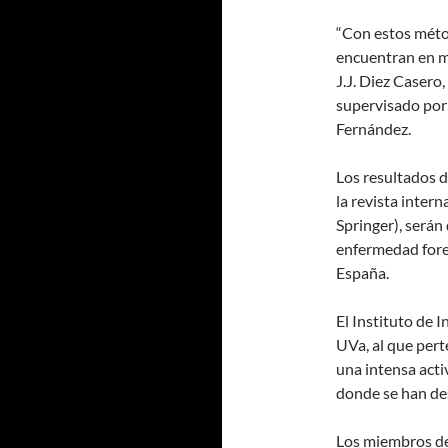
“Con estos métod
encuentran en m
J.J. Diez Casero,
supervisado por
Fernández.
Los resultados d
la revista intern
Springer), serán 
enfermedad fore
España.
El Instituto de 
UVa, al que pert
una intensa acti
donde se han des
Los miembros de