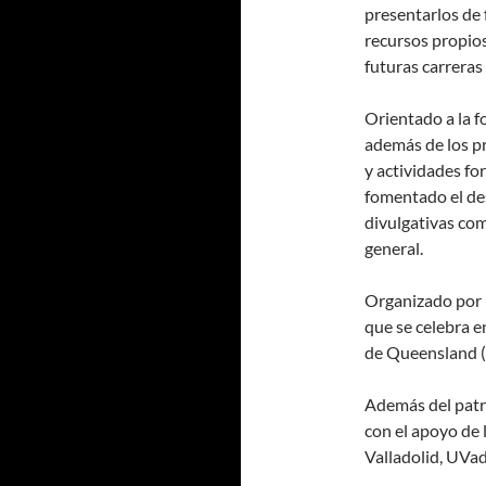
presentarlos de 
recursos propios 
futuras carreras
Orientado a la f
además de los p
y actividades fo
fomentado el de
divulgativas com
general.
Organizado por l
que se celebra e
de Queensland (
Además del patro
con el apoyo de 
Valladolid, UVad