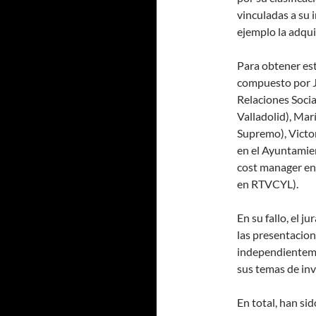
vinculadas a su 
ejemplo la adqui
Para obtener es
compuesto por J
Relaciones Socia
Valladolid), Mar
Supremo), Victor
en el Ayuntamie
cost manager en 
en RTVCYL).
En su fallo, el 
las presentacion
independienteme
sus temas de inv
En total, han si