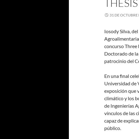
THESIS
31 DE OCTUBRE 
Iosody Silva, de
Agroalimentaria 
concurso Three 
Doctorado de la
patrocinio del C
En una final cel
Universidad de V
exposición que v
climático y los 
de Ingenierías Ag
vínculos de las 
capaz de explica
público.