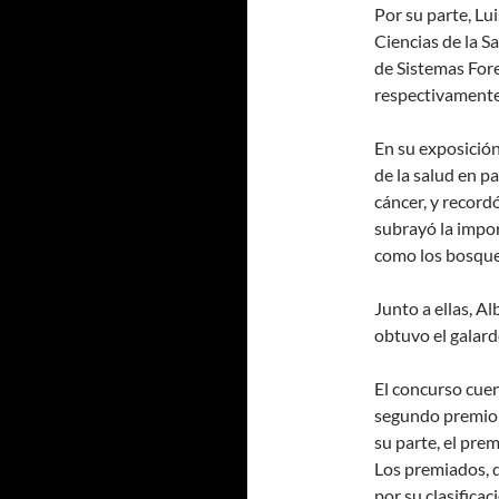
Por su parte, Lu
Ciencias de la S
de Sistemas Fore
respectivamente
En su exposición
de la salud en p
cáncer, y record
subrayó la impo
como los bosque
Junto a ellas, A
obtuvo el galard
El concurso cue
segundo premio 
su parte, el pre
Los premiados, 
por su clasifica