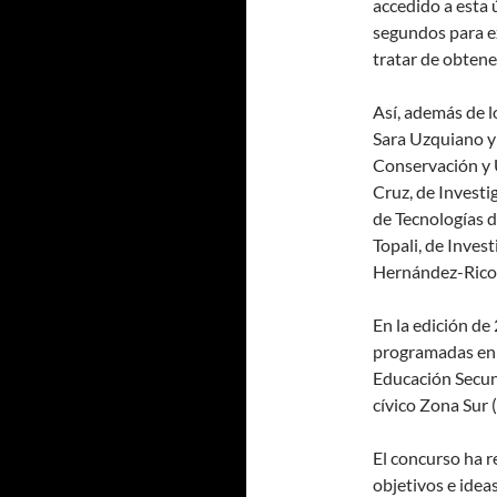
accedido a esta 
segundos para e
tratar de obtene
Así, además de l
Sara Uzquiano y
Conservación y U
Cruz, de Investi
de Tecnologías d
Topali, de Inves
Hernández-Rico, 
En la edición de
programadas en l
Educación Secund
cívico Zona Sur (
El concurso ha r
objetivos e ideas