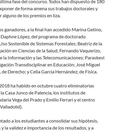
última fase del concurso. Todos han dispuesto de 180
xponer de forma amena sus trabajos doctorales y
r alguno de los premios en liza.
os ganadores, a la final han accedido Marina Getino,
 Daphne López, del programa de doctorado
so Sostenible de Sistemas Forestales; Beatriz de la
gación en Ciencias de la Salud; Fernando Vaquerizo,
e la Información y las Telecomunicaciones; Paraskevi
tigación Transdisciplinar en Educación; José Miguel
de Derecho; y Celia García Hernández, de Física.
 2018 ha habido en octubre cuatro eliminatorias
a Casa Junco de Palencia, los institutos de
aria Vega del Prado y Emilio Ferrari y el centro
Valladolid).
etado a los estudiantes a consolidar sus hipótesis,
 y la validez e importancia de los resultados, y a