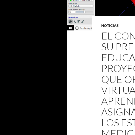
NOTICIAS
EL CO
SU PR
EDUCAT
PROYEC
QUE O
VIRTUA
APREND
ASIGN
LOS ES
MEDIC