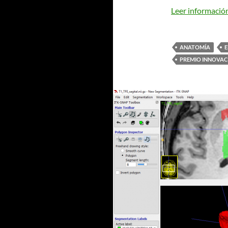
Leer informació
ANATOMÍA
E
PREMIO INNOVAC