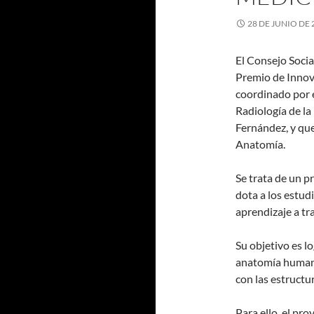
28 DE JUNIO DE 
El Consejo Socia
Premio de Innov
coordinado por 
Radiología de la
Fernández, y que
Anatomía.
Se trata de un p
dota a los estu
aprendizaje a tr
Su objetivo es l
anatomía humana 
con las estructu
Para ello, el pr