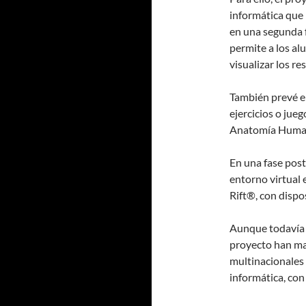
informática que 
en una segunda f
permite a los a
visualizar los r
También prevé el
ejercicios o jueg
Anatomía Huma
En una fase post
entorno virtual 
Rift®, con disp
Aunque todavía e
proyecto han ma
multinacionales 
informática, con