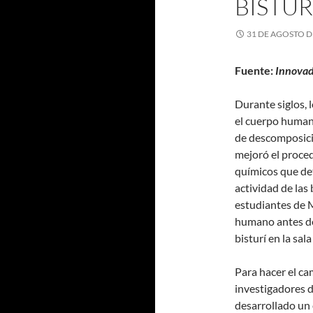
BISTUR
31 DE AGOSTO D
Fuente:
Innovad
Durante siglos, 
el cuerpo humano.
de descomposició
mejoró el proced
químicos que det
actividad de las
estudiantes de M
humano antes de 
bisturí en la sal
Para hacer el ca
investigadores d
desarrollado un 