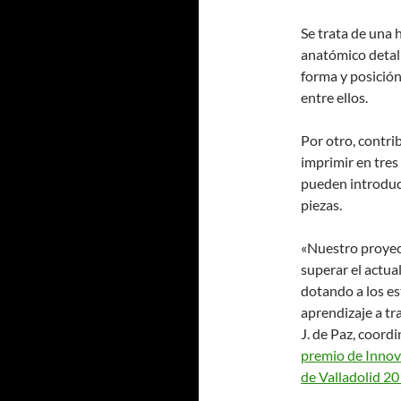
Se trata de una 
anatómico detall
forma y posición
entre ellos.
Por otro, contri
imprimir en tres
pueden introduci
piezas.
«Nuestro proyec
superar el actu
dotando a los e
aprendizaje a tr
J. de Paz, coordi
premio de Innova
de Valladolid 20