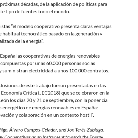
 próximas décadas, de la aplicación de políticas para
este tipo de fuentes todo el mundo.
listas “el modelo cooperativo presenta claras ventajas
e habitual tecnocrático basado en la generación y
lizada de la energía”.
España las cooperativas de energías renovables
 compuestas por unas 60.000 personas socias
y suministran electricidad a unos 100.000 contratos.
clusiones de este trabajo fueron presentadas en las
 Economía Crítica (JEC2018) que se celebraron en la
eón los días 20 y 21 de septiembre, con la ponencia
 energético de energías renovables en España:
vación y colaboración en un contexto hostil”.
Iñigo, Álvaro Campos-Celador, and Jon Terés-Zubiaga.
y Cooperatives as an Instrument towards the Energy