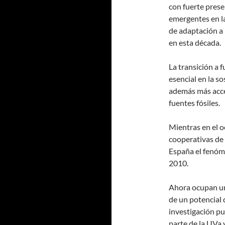
con fuerte pres
emergentes en la
de adaptación a
en esta década.
La transición a 
esencial en la so
además más acces
fuentes fósiles.
Mientras en el o
cooperativas de 
España el fenóme
2010.
Ahora ocupan un
de un potencial 
investigación pu
parte de la UVa