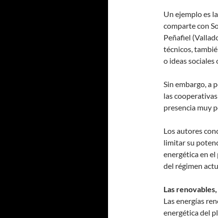
Un ejemplo es la
comparte con So
Peñafiel (Vallad
técnicos, tambié
o ideas sociales 
Sin embargo, a p
las cooperativas
presencia muy p
Los autores con
limitar su poten
energética en el
del régimen actu
Las renovables,
Las energías ren
energética del p