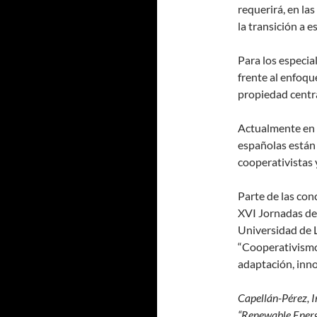
requerirá, en las
la transición a 
Para los especia
frente al enfoqu
propiedad centra
Actualmente en 
españolas están
cooperativistas 
Parte de las con
XVI Jornadas de
Universidad de L
“Cooperativismo
adaptación, inno
Capellán-Pérez, 
“Renewable Energ