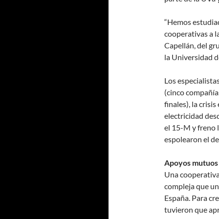
“Hemos estudiad
cooperativas a l
Capellán, del g
la Universidad d
Los especialista
(cinco compañías
finales), la cris
electricidad des
el 15-M y freno 
espolearon el des
Apoyos mutuos
Una cooperativa
compleja que un
España. Para cre
tuvieron que apr