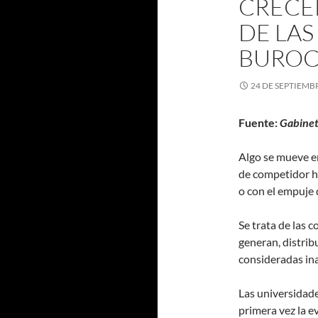
CRECEN
DE LAS
BUROC
24 DE SEPTIEMB
Fuente:
Gabinet
Algo se mueve en
de competidor ha
o con el empuje 
Se trata de las 
generan, distrib
consideradas in
Las universidade
primera vez la e