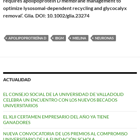
requires apolipoprotein D membrane management to
optimize lysosomal-dependent recycling and glycocalyx
removal’. Glia. DOI: 10.1002/glia.23274
APOLIPOPROTREÍNA D
IBGM
MIELINA
NEURONAS
ACTUALIDAD
EL CONSEJO SOCIAL DE LA UNIVERSIDAD DE VALLADOLID
CELEBRA UN ENCUENTRO CON LOS NUEVOS BECADOS
UNIVERSITARIOS
EL XLII CERTAMEN EMPRESARIO DEL AÑO YA TIENE
GANADORES
NUEVA CONVOCATORIA DE LOS PREMIOS AL COMPROMISO
UNIVERSITARIO DE LA FUNDACIÓN SCHOLA