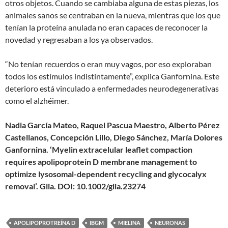
otros objetos. Cuando se cambiaba alguna de estas piezas, los
animales sanos se centraban en la nueva, mientras que los que
tenían la proteína anulada no eran capaces de reconocer la
novedad y regresaban a los ya observados.
“No tenían recuerdos o eran muy vagos, por eso exploraban
todos los estímulos indistintamente”, explica Ganfornina. Este
deterioro está vinculado a enfermedades neurodegenerativas
como el alzhéimer.
Nadia García Mateo, Raquel Pascua Maestro, Alberto Pérez
Castellanos, Concepción Lillo, Diego Sánchez, María Dolores
Ganfornina. ‘Myelin extracelular leaflet compaction
requires apolipoprotein D membrane management to
optimize lysosomal-dependent recycling and glycocalyx
removal’. Glia. DOI: 10.1002/glia.23274
APOLIPOPROTREÍNA D
IBGM
MIELINA
NEURONAS