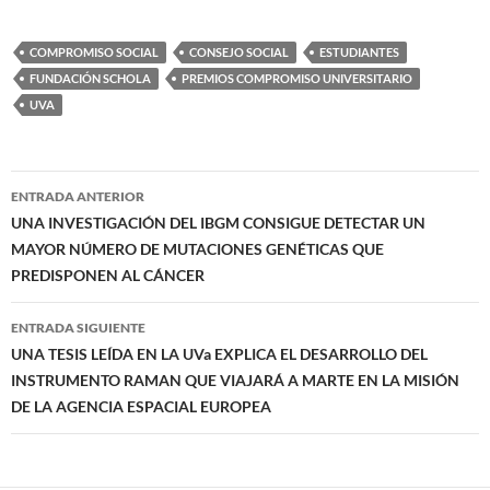
COMPROMISO SOCIAL
CONSEJO SOCIAL
ESTUDIANTES
FUNDACIÓN SCHOLA
PREMIOS COMPROMISO UNIVERSITARIO
UVA
Navegación
ENTRADA ANTERIOR
de
UNA INVESTIGACIÓN DEL IBGM CONSIGUE DETECTAR UN
MAYOR NÚMERO DE MUTACIONES GENÉTICAS QUE
entradas
PREDISPONEN AL CÁNCER
ENTRADA SIGUIENTE
UNA TESIS LEÍDA EN LA UVa EXPLICA EL DESARROLLO DEL
INSTRUMENTO RAMAN QUE VIAJARÁ A MARTE EN LA MISIÓN
DE LA AGENCIA ESPACIAL EUROPEA