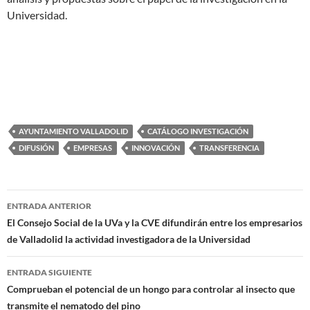
Universidad.
AYUNTAMIENTO VALLADOLID
CATÁLOGO INVESTIGACIÓN
DIFUSIÓN
EMPRESAS
INNOVACIÓN
TRANSFERENCIA
Navegación
ENTRADA ANTERIOR
de
El Consejo Social de la UVa y la CVE difundirán entre los empresarios
de Valladolid la actividad investigadora de la Universidad
entradas
ENTRADA SIGUIENTE
Comprueban el potencial de un hongo para controlar al insecto que
transmite el nematodo del pino