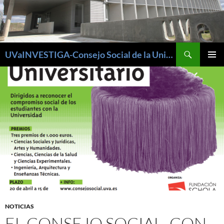
Buscar
UVaINVESTIGA-Consejo Social de la Universidad de Valladolid
SALTAR
MENÚ
AL
PRINCI
CONTENIDO
NOTICIAS
EL CONSEJO SOCIAL, CON