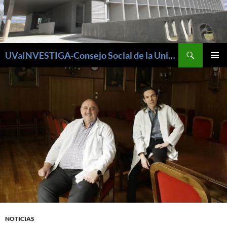
Buscar
UVaINVESTIGA-Consejo Social de la Universidad de Valladolid
SALTAR
MENÚ
AL
PRINCI
CONTENIDO
NOTICIAS