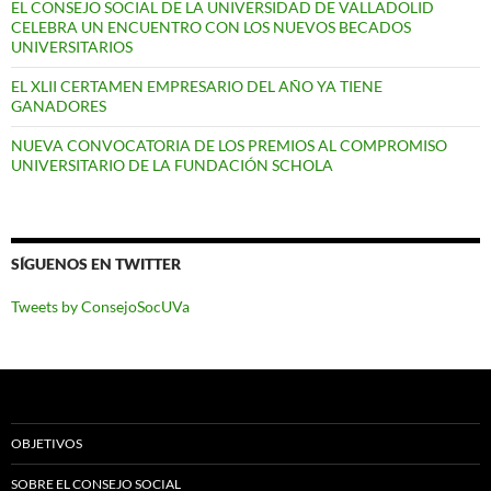
EL CONSEJO SOCIAL DE LA UNIVERSIDAD DE VALLADOLID
CELEBRA UN ENCUENTRO CON LOS NUEVOS BECADOS
UNIVERSITARIOS
EL XLII CERTAMEN EMPRESARIO DEL AÑO YA TIENE
GANADORES
NUEVA CONVOCATORIA DE LOS PREMIOS AL COMPROMISO
UNIVERSITARIO DE LA FUNDACIÓN SCHOLA
SÍGUENOS EN TWITTER
Tweets by ConsejoSocUVa
OBJETIVOS
SOBRE EL CONSEJO SOCIAL