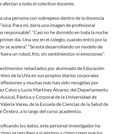
 afectan a todo el colectivo docente.
a una persona con sobrepeso dentro de la docencia
Física. Para mí, daría una imagen de profesional
o responsable”. “Casi no he dormido en toda la noche
rimer día. Una vez en el colegio, cuando entro por la
ón se acelera”. “Se está desarrollando un modelo de
fuera un robot, frío, sin sentimientos ni emociones”.
s testimonios redactados por alumnado de Educación
tino de la UVa en sus propios diarios corporales
reflexiones y muchas más han sido recogidas por
z Calvo y Lucio Martínez Álvarez, del Departamento
Musical, Pástica y Corporal de la Universidad de
 Valeria Varea, de la Escuela de Ciencias de la Salud de
e Örebro, a lo largo del curso académico.
ificando los datos, este personal investigador ha
cómo se perciben a sí mismos y cómo creen que los