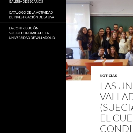
GALERÍA DE BECARIOS
CATÁLOGO DE LA ACTIVIDAD
DE INVESTIGACIÓN DE LA UVA
LA CONTRIBUCIÓN
SOCIOECONÓMICA DE LA
UNIVERSIDAD DE VALLADOLID
NOTICIAS
LAS UN
VALLA
(SUECI
EL CUE
CONDI