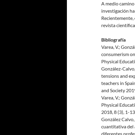
A medio camino e
investigación ha
Recientemente, e
revista científic
Bibliografía
Varea, V.; Gonzá
consumerism on 
Physical Educat
González-Calvo, 
tensions and exp
teachers in Spa
and Society 2019
Varea, V.; Gonzál
Physical Educati
2018, 8 (3), 1-13
González Calvo, G
cuantitativa del
diferentes profes