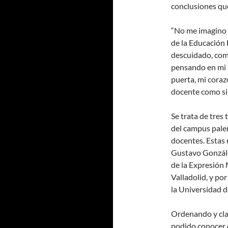
conclusiones que
“No me imagino 
de la Educación 
descuidado, com
pensando en mi p
puerta, mi coraz
docente como si 
Se trata de tre
del campus palen
docentes. Estas 
Gustavo Gonzále
de la Expresión 
Valladolid, y por
la Universidad d
Ordenando y clas
podido conocer 