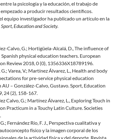
ntre la psicología y la educación, el trabajo de
 empezado a producir resultados científicos.
l equipo investigador ha publicado un artículo en la
a
Sport, Education and Society.
lez-Calvo, G.; Hortigüela-Alcalá, D., The influence of
Spanish physical education teachers. European
ion Review 2018, 0 (0), 1356336X18789196.
G.; Varea, V.; Martínez Álvarez, L., Health and body
ectations for pre-service physical education
in AU – González-Calvo, Gustavo. Sport, Education
, 24 (2), 158-167.
ez Calvo, G.; Martínez Álvarez, L., Exploring Touch in
on Practicum in a Touchy Latin Culture. Societies
.
.; Fernández Río, F. J., Perspectiva cualitativa y
 autoconcepto físico y la imagen corporal de los
ionales de la actividad física y del deporte. Revista