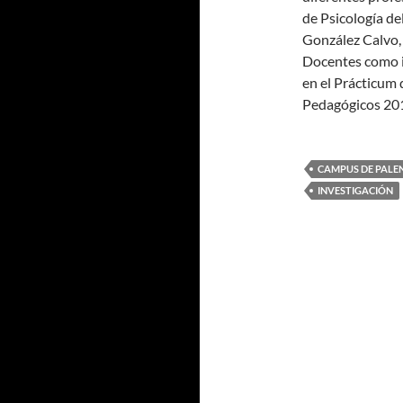
de Psicología de
González Calvo, 
Docentes como i
en el Prácticum 
Pedagógicos 201
CAMPUS DE PALE
INVESTIGACIÓN