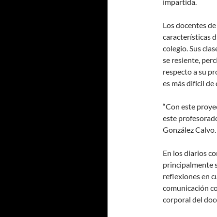
impartida.
Los docentes de 
características 
colegio. Sus cla
se resiente, pe
respecto a su pr
es más difícil de
“Con este proye
este profesorado
González Calvo.
En los diarios c
principalmente s
reflexiones en cu
comunicación cor
corporal del doc