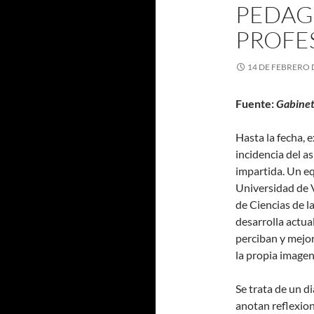
PEDAG
PROFE
14 DE FEBRERO 
Fuente:
Gabinet
Hasta la fecha, 
incidencia del a
impartida. Un e
Universidad de V
de Ciencias de l
desarrolla actu
perciban y mejor
la propia imagen
Se trata de un d
anotan reflexion