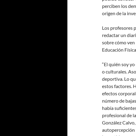
perciben los dem
origen de la inv
Los profesores p
redactar un diar
sobre cómo ven s
Educación Física
“El quién soy y
o culturales. As
deportiva. Lo qu
estos factores. 
efectos corporal
número de bajas
había suficiente
profesional de l
González Calvo, 
autopercepción p