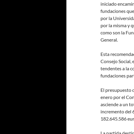
iniciado encamin
fundaciones que
por la Universid
por la misma y q
como son la Fun
General.
Esta recomendaci
Consejo Social, 
tendentes a la c
fundaciones par
El presupuesto 
enero por el Con
asciende a un to
incremento del 6
182.645.586 eur
La partida desti