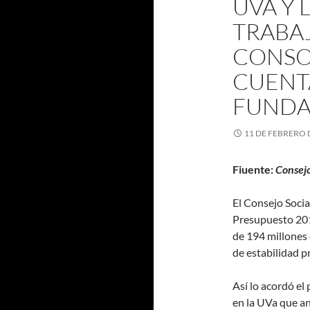
UVA Y 
TRABA
CONSO
CUENT
FUNDA
11 DE FEBRERO 
Fiuente:
Consejo
El Consejo Socia
Presupuesto 201
de 194 millones d
de estabilidad p
Así lo acordó el
en la UVa que an