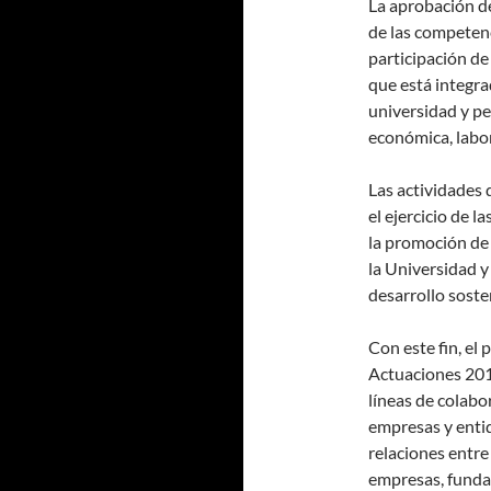
La aprobación de
de las competenc
participación de
que está integra
universidad y pe
económica, labora
Las actividades
el ejercicio de 
la promoción de 
la Universidad y
desarrollo soste
Con este fin, el
Actuaciones 201
líneas de colabo
empresas y enti
relaciones entre
empresas, fundac