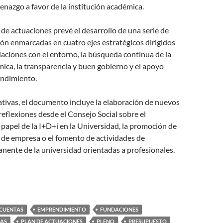
enazgo a favor de la institución académica.
n de actuaciones prevé el desarrollo de una serie de
ión enmarcadas en cuatro ejes estratégicos dirigidos
elaciones con el entorno, la búsqueda continua de la
mica, la transparencia y buen gobierno y el apoyo
endimiento.
iativas, el documento incluye la elaboración de nuevos
flexiones desde el Consejo Social sobre el
 papel de la I+D+i en la Universidad, la promoción de
 de empresa o el fomento de actividades de
nente de la universidad orientadas a profesionales.
CUENTAS
EMPRENDIMIENTO
FUNDACIONES
RAS
PLAN DE ACTUACIONES
PLENO
PRESUPUESTO