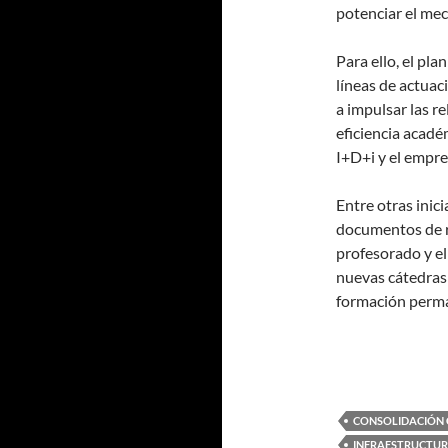
potenciar el mec
Para ello, el pla
líneas de actuac
a impulsar las r
eficiencia acadé
I+D+i y el empr
Entre otras inic
documentos de re
profesorado y el
nuevas cátedras
formación perma
CONSOLIDACIÓN 
INFRAESTRUCTU