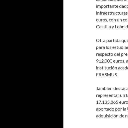
importante dado
infraestructura
euros, con un co
Castilla y León 
Otra partida que
para los estudi
respecto del pre
912.000 euros, a
institución aca
ERASMUS.
También destaca 
representar un 8
17.135.865 euro
aportado por la 
adquisición de n