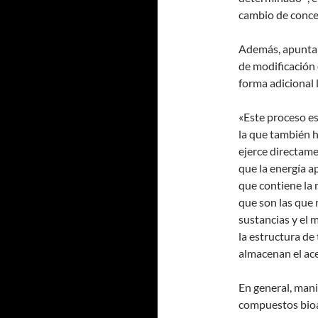
cambio de concen
Además, apunta 
de modificación 
forma adicional 
«Este proceso es
la que también 
ejerce directame
que la energía a
que contiene la 
que son las que 
sustancias y el
la estructura de
almacenan el ace
En general, mani
compuestos bioa