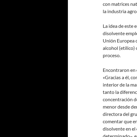
con matrices na
la industria agr
La idea de este 
disolvente emple
Unión Europea c
alcohol (etílico)
proceso.
Encontraron en e
«Gracias a él, c
interior de la m
tanto la diferen
concentración d
menor desde dent
directora del gru
comentar que en
disolvente en el
determinado–, el