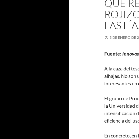
QUE R
ROJIZO
LAS LÍA
3 DE ENERO DE 
Fuente:
Innovad
A la caza del tes
alhajas. No son
interesantes en 
El grupo de Proc
la Universidad d
intensificación d
eficiencia del u
En concreto, en 