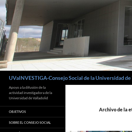
Buscar
UVaINVESTIGA-Consejo Social de la Universidad de 
Apoyo a la difusión de la
actividad investigadora de la
Universidad de Valladolid
Archivo de la e
OBJETIVOS
SOBRE EL CONSEJO SOCIAL