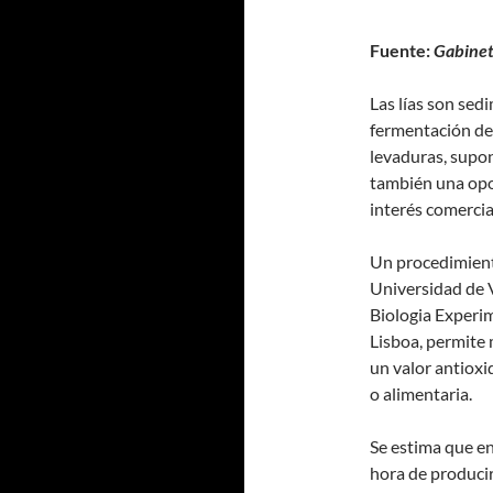
Fuente:
Gabinet
Las lías son sed
fermentación de
levaduras, supo
también una opo
interés comercia
Un procedimient
Universidad de V
Biologia Experi
Lisboa, permite 
un valor antioxi
o alimentaria.
Se estima que en
hora de producir 