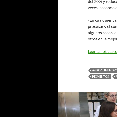
del 20% y reduc
veces, pasando 
«En cualquier ca
procesar y el co
algunos casos la
otros en la mejo
Leer la noticia 
AGROALIMENTAC
PIGMENTOS