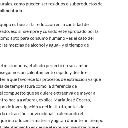
turales, como pueden ser residuos o subproductos de
oalimentaria.
equipo es buscar la reducción en la cantidad de
ado, eso sí, siempre y cuando esté aprobado por la
omo apto para consumo humano –es el caso del
 o las mezclas de alcohol y agua– y el tiempo de
l microondas, el aliado perfecto en su camino.
onseguimos un calentamiento rápido y desde el
ateria que favorece los procesos de extracción ya que
cia de temperatura como la diferencia de
el compuesto que se quiere extraer va de mayor a
ro hacia a afuera», explica María José Cocero,
po de investigación y del instituto, antes de
 la extracción convencional –calentando el
 que introducen la materia y agitan durante un tiempo
 calentamiento es desde el exterior mientras que el