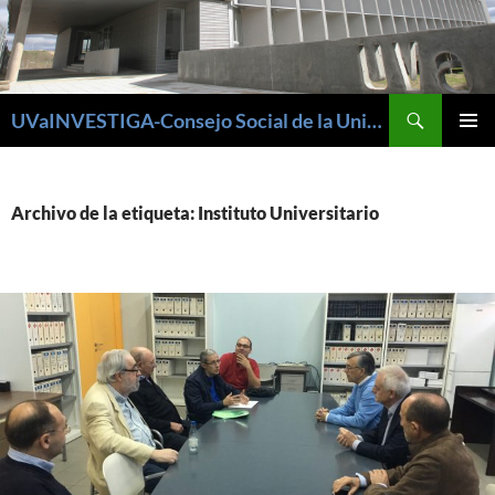
Buscar
UVaINVESTIGA-Consejo Social de la Universidad de Valladolid
SALTAR
MENÚ
AL
PRINCI
CONTENIDO
Archivo de la etiqueta: Instituto Universitario