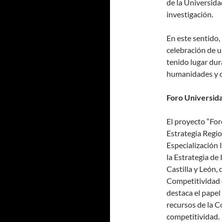
de la Universida
investigación.
En este sentido,
celebración de u
tenido lugar dura
humanidades y ci
Foro Universid
El proyecto “Fo
Estrategia Regio
Especialización 
la Estrategia d
Castilla y León, 
Competitividad e
destaca el pape
recursos de la 
competitividad.