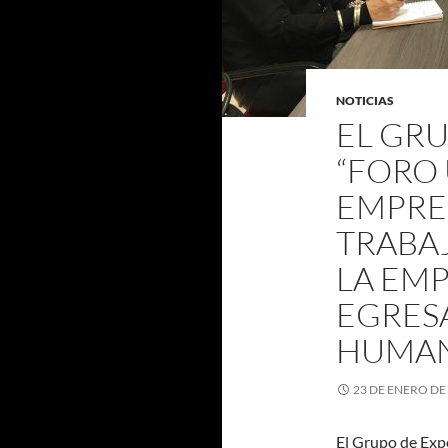
NOTICIAS
EL GRU
“FORO
EMPRES
TRABA
LA EMP
EGRES
HUMAN
23 DE ENERO DE
El Grupo de Expe