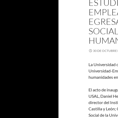
ESTUDI
EMPLEA
EGRES
SOCIAL
HUMAN
30 DE OCTUBRE 
La Universidad d
Universidad-Empr
humanidades en 
El acto de inaug
USAL, Daniel He
director del Ins
Castilla y León;
Social de la Uni