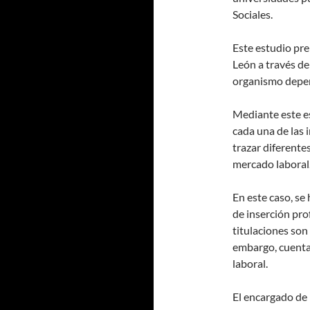
Sociales.
Este estudio pre
León a través de
organismo depen
Mediante este es
cada una de las
trazar diferente
mercado laboral
En este caso, se
de inserción prof
titulaciones son
embargo, cuentan
laboral.
El encargado de 