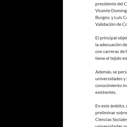
presidente del C
Vicente Domingo,
Burgos; y Luis C
Validación de C
El principal obj
la adecuación de
con carreras de 
tiene el tejido e
Además, se persi
universidades y 
conocimiento inc
existentes.
En este ámbito, 
preliminar sobre
Ciencias Sociale
universidades pú