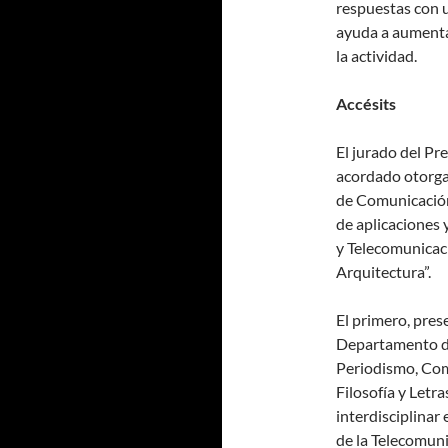
respuestas con 
ayuda a aumentar
la actividad.
Accésits
El jurado del P
acordado otorgar
de Comunicació
de aplicaciones 
y Telecomunicaci
Arquitectura”.
El primero, pres
Departamento d
Periodismo, Com
Filosofía y Letr
interdisciplinar
de la Telecomuni