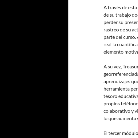
A través de esta
de su trabajo do
perder su presen
rastreo de su ac
parte del curso.
real la cuantifi
elemento motiv
A su vez, Treas
georreferenciada
aprendizajes que
herramienta perm
tesoro educativa
propios teléfono
colaborativo y 
lo que aumenta 
El tercer módu