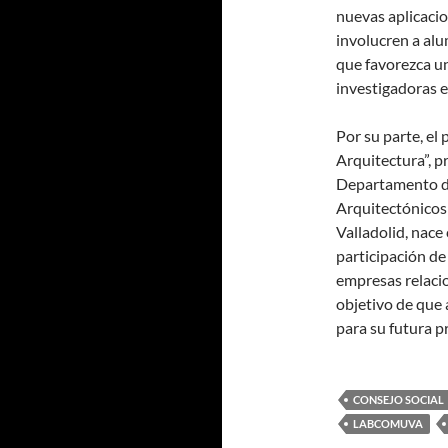
nuevas aplicacio
involucren a alu
que favorezca u
investigadoras 
Por su parte, el
Arquitectura”, p
Departamento de
Arquitectónicos 
Valladolid, nace 
participación d
empresas relacio
objetivo de que
para su futura p
CONSEJO SOCIAL
LABCOMUVA