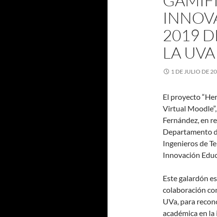
GAMIF
INNOV
2019 D
LA UVA
1 DE JULIO DE 2
El proyecto “He
Virtual Moodle”,
Fernández, en r
Departamento de 
Ingenieros de T
Innovación Educa
Este galardón e
colaboración co
UVa, para recono
académica en la