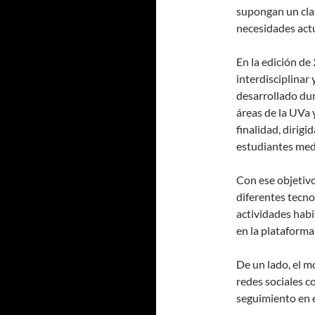
supongan un clar
necesidades actu
En la edición de
interdisciplinar
desarrollado dur
áreas de la UVa 
finalidad, dirigi
estudiantes medi
Con ese objetivo
diferentes tecno
actividades hab
en la plataforma
De un lado, el m
redes sociales 
seguimiento en 