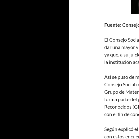
Fuente: Consejo
El Consejo Socia
dar una mayor vi
ya que, a su juic
la institución a
Así se puso de 
Consejo Social 
Grupo de Materi
forma parte del 
Reconocidos (GI
con el fin de con
Según explicó el
con estos encuen