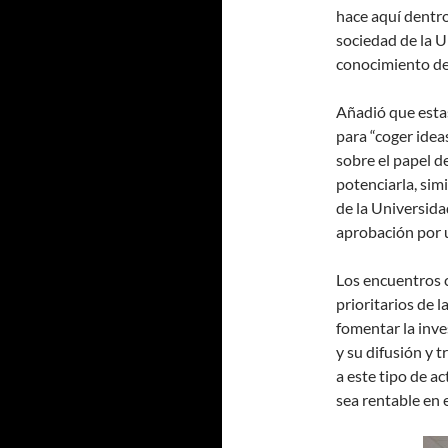
hace aquí dentro
sociedad de la Un
conocimiento de 
Añadió que estas
para “coger idea
sobre el papel d
potenciarla, simi
de la Universida
aprobación por 
Los encuentros c
prioritarios de l
fomentar la inve
y su difusión y 
a este tipo de a
sea rentable en 