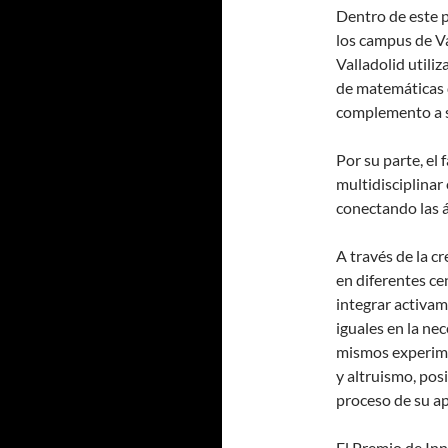
Dentro de este 
los campus de Va
Valladolid utili
de matemáticas 
complemento a s
Por su parte, el
multidisciplinar 
conectando las á
A través de la c
en diferentes ce
integrar activam
iguales en la ne
mismos experime
y altruismo, pos
proceso de su ap
El Premio de In