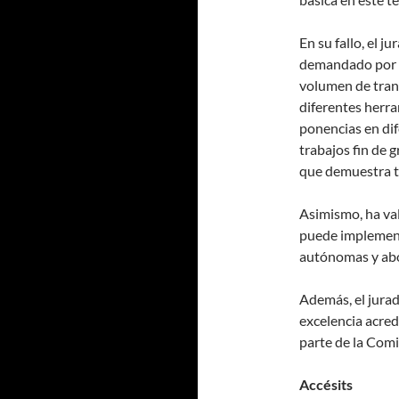
En su fallo, el 
demandado por l
volumen de trans
diferentes herra
ponencias en dif
trabajos fin de 
que demuestra t
Asimismo, ha val
puede implement
autónomas y abo
Además, el jurad
excelencia acred
parte de la Com
Accésits