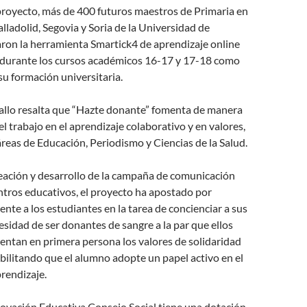
proyecto, más de 400 futuros maestros de Primaria en
lladolid, Segovia y Soria de la Universidad de
zaron la herramienta Smartick4 de aprendizaje online
durante los cursos académicos 16-17 y 17-18 como
u formación universitaria.
 fallo resalta que “Hazte donante” fomenta de manera
el trabajo en el aprendizaje colaborativo y en valores,
reas de Educación, Periodismo y Ciencias de la Salud.
reación y desarrollo de la campaña de comunicación
ntros educativos, el proyecto ha apostado por
ente a los estudiantes en la tarea de concienciar a sus
cesidad de ser donantes de sangre a la par que ellos
ntan en primera persona los valores de solidaridad
ibilitando que el alumno adopte un papel activo en el
rendizaje.
novación Educativa Consejo Social tiene una dotación