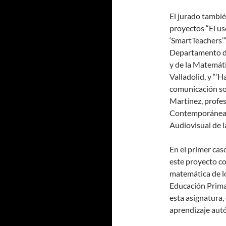
El jurado tambié
proyectos “El u
‘SmartTeachers’
Departamento de
y de la Matemáti
Valladolid, y “’
comunicación soc
Martínez, profe
Contemporánea 
Audiovisual de la
En el primer cas
este proyecto co
matemática de lo
Educación Primar
esta asignatura
aprendizaje au