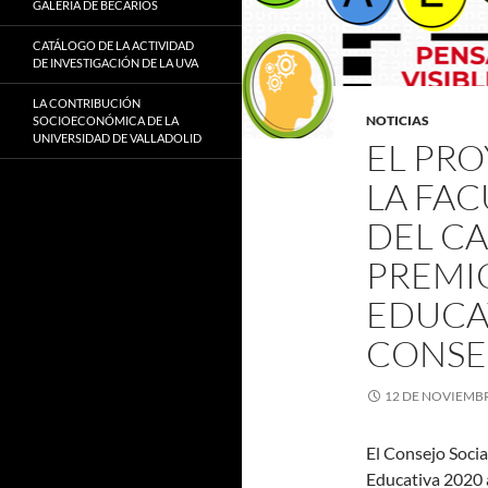
GALERÍA DE BECARIOS
CATÁLOGO DE LA ACTIVIDAD
DE INVESTIGACIÓN DE LA UVA
LA CONTRIBUCIÓN
NOTICIAS
SOCIOECONÓMICA DE LA
UNIVERSIDAD DE VALLADOLID
EL PRO
LA FA
DEL CA
PREMI
EDUCAT
CONSE
12 DE NOVIEMBR
El Consejo Soci
Educativa 2020 