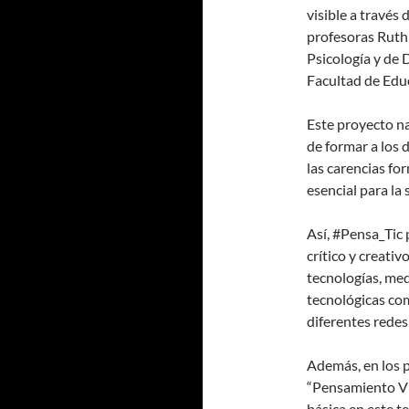
visible a través 
profesoras Ruth 
Psicología y de 
Facultad de Edu
Este proyecto n
de formar a los 
las carencias f
esencial para la 
Así, #Pensa_Tic
crítico y creativ
tecnologías, me
tecnológicas com
diferentes redes 
Además, en los
“Pensamiento Vi
básica en este t