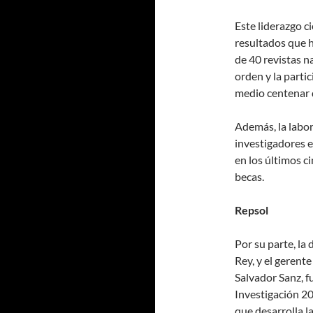
Este liderazgo c
resultados que 
de 40 revistas n
orden y la parti
medio centenar 
Además, la labor
investigadores e
en los últimos ci
becas.
Repsol
Por su parte, la
Rey, y el gerent
Salvador Sanz, f
Investigación 20
que desarrolla 