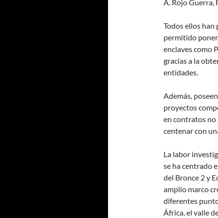
A. Rojo Guerra,
Todos ellos han
permitido poner 
enclaves como P
gracias a la obt
entidades.
Además, poseen u
proyectos compet
en contratos no
centenar con una
La labor investi
se ha centrado e
del Bronce 2 y E
amplio marco cro
diferentes punto
África, el valle d