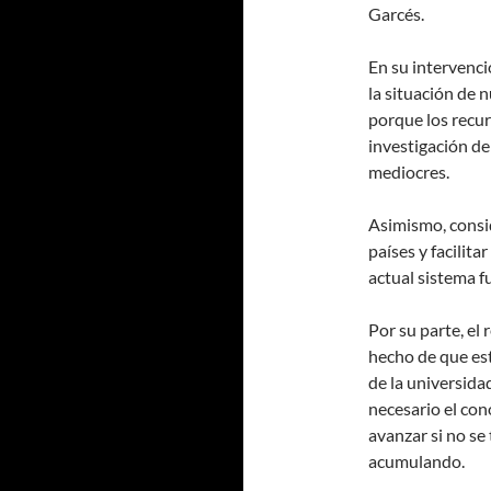
Garcés.
En su intervenci
la situación de 
porque los recur
investigación de
mediocres.
Asimismo, consid
países y facilita
actual sistema fu
Por su parte, el 
hecho de que est
de la universidad
necesario el co
avanzar si no se
acumulando.