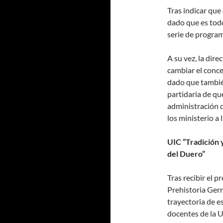
Tras indicar qu
dado que es tod
serie de program
A su vez, la dir
cambiar el conce
dado que tambié
partidaria de qu
administración 
los ministerio a 
UIC “Tradición y
del Duero”
Tras recibir el p
Prehistoria Germ
trayectoria de e
docentes de la 