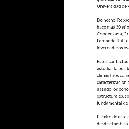
Universidad de V
De hecho, Repso
hace más 30 años
Condensada, Cris
Fernando Rull, q
invernaderos ava
Estos contactos
estudiar la posi
climas fríos como
caracterización 
usando los cono
estructurales, s
fundamental de l
El éxito de esta 
desde el ámbito 