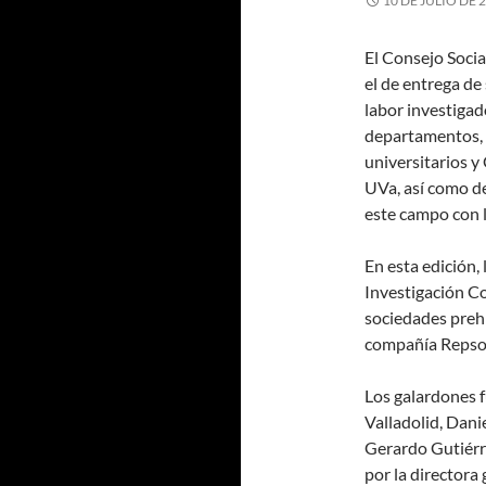
10 DE JULIO DE 
El Consejo Social
el de entrega de
labor investigad
departamentos, c
universitarios y
UVa, así como de
este campo con l
En esta edición,
Investigación Co
sociedades prehi
compañía Repsol
Los galardones f
Valladolid, Danie
Gerardo Gutiérr
por la directora