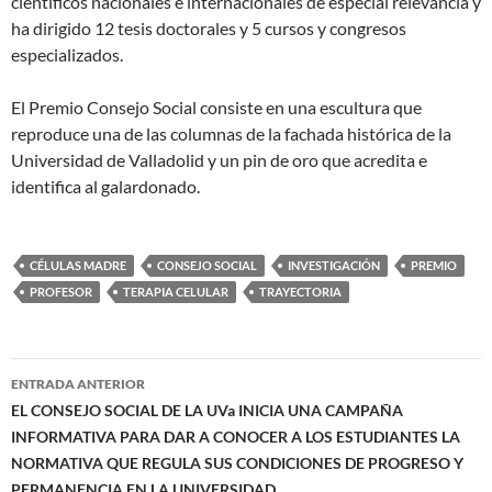
científicos nacionales e internacionales de especial relevancia y
ha dirigido 12 tesis doctorales y 5 cursos y congresos
especializados.
El Premio Consejo Social consiste en una escultura que
reproduce una de las columnas de la fachada histórica de la
Universidad de Valladolid y un pin de oro que acredita e
identifica al galardonado.
CÉLULAS MADRE
CONSEJO SOCIAL
INVESTIGACIÓN
PREMIO
PROFESOR
TERAPIA CELULAR
TRAYECTORIA
Navegación
ENTRADA ANTERIOR
de
EL CONSEJO SOCIAL DE LA UVa INICIA UNA CAMPAÑA
INFORMATIVA PARA DAR A CONOCER A LOS ESTUDIANTES LA
entradas
NORMATIVA QUE REGULA SUS CONDICIONES DE PROGRESO Y
PERMANENCIA EN LA UNIVERSIDAD