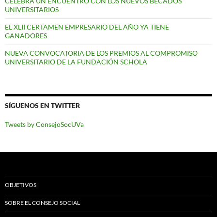
CELEBRA UN ENCUENTRO CON LOS NUEVOS BECADOS
UNIVERSITARIOS
EL XLII CERTAMEN EMPRESARIO DEL AÑO YA TIENE
GANADORES
NUEVA CONVOCATORIA DE LOS PREMIOS AL COMPROMISO
UNIVERSITARIO DE LA FUNDACIÓN SCHOLA
SÍGUENOS EN TWITTER
Tweets by ConsejoSocUVa
OBJETIVOS
SOBRE EL CONSEJO SOCIAL