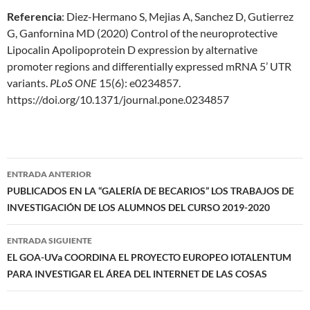
Referencia
: Diez-Hermano S, Mejias A, Sanchez D, Gutierrez
G, Ganfornina MD (2020) Control of the neuroprotective
Lipocalin Apolipoprotein D expression by alternative
promoter regions and differentially expressed mRNA 5’ UTR
variants.
PLoS ONE
15(6): e0234857.
https://doi.org/10.1371/journal.pone.0234857
Navegación
ENTRADA ANTERIOR
de
PUBLICADOS EN LA “GALERÍA DE BECARIOS” LOS TRABAJOS DE
INVESTIGACIÓN DE LOS ALUMNOS DEL CURSO 2019-2020
entradas
ENTRADA SIGUIENTE
EL GOA-UVa COORDINA EL PROYECTO EUROPEO IOTALENTUM
PARA INVESTIGAR EL ÁREA DEL INTERNET DE LAS COSAS