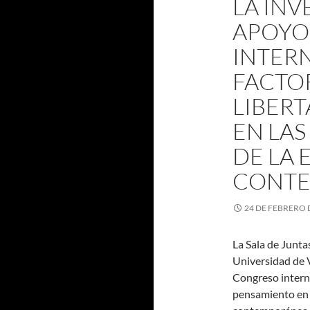
LA INV
APOYO 
INTER
FACTOR
LIBER
EN LA
DE LA
CONT
24 DE FEBRERO 
La Sala de Juntas
Universidad de Va
Congreso interna
pensamiento en l