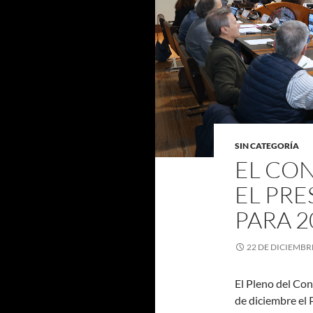
SIN CATEGORÍA
EL CO
EL PRE
PARA 2
22 DE DICIEMBR
El Pleno del Con
de diciembre el 