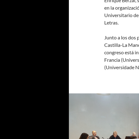
Enrique Berzal, 
en la organizaci
Universitario de
Letras.
Junto a los dos 
Castilla-La Manc
congreso está i
Francia (Univers
(Universidade No