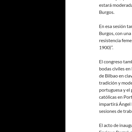
estará moderada 
Burgos.
En esa sesión ta
Burgos, con una 
resistencia femen
1900)”.
El congreso tamb
bodas civiles en 
de Bilbao en clav
tradición y mode
portuguesa y el 
católicas en Po
impartirá Ángel 
sesiones de trab
El acto de inaug