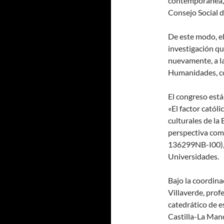
contemporánea, 
Consejo Social d
De este modo, el
investigación que
nuevamente, a la
Humanidades, co
El congreso está
«El factor católi
culturales de l
perspectiva com
136299NB-I00), 
Universidades.
Bajo la coordin
Villaverde, prof
catedrático de 
Castilla-La Manc