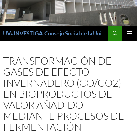
Buscar
UVaINVESTIGA-Consejo Social de la Universidad de Valladolid
SALTAR
MENÚ
AL
PRINCI
CONTENIDO
TRANSFORMACIÓN DE
GASES DE EFECTO
INVERNADERO (CO/CO2)
EN BIOPRODUCTOS DE
VALOR AÑADIDO
MEDIANTE PROCESOS DE
FERMENTACIÓN