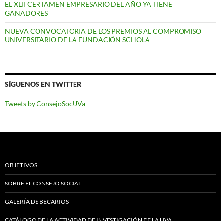
EL XLII CERTAMEN EMPRESARIO DEL AÑO YA TIENE
GANADORES
NUEVA CONVOCATORIA DE LOS PREMIOS AL COMPROMISO
UNIVERSITARIO DE LA FUNDACIÓN SCHOLA
SÍGUENOS EN TWITTER
Tweets by ConsejoSocUVa
OBJETIVOS
SOBRE EL CONSEJO SOCIAL
GALERÍA DE BECARIOS
CATÁLOGO DE LA ACTIVIDAD DE INVESTIGACIÓN DE LA UVA