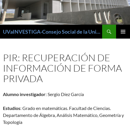
Buscar
UVaINVESTIGA-Consejo Social de la Universidad de Valladolid
SALTAR
MENÚ
AL
PRINCI
CONTENIDO
PIR: RECUPERACIÓN DE
INFORMACIÓN DE FORMA
PRIVADA
Alumno investigador
: Sergio Díez García
Estudios
: Grado en matemáticas. Facultad de Ciencias.
Departamento de Álgebra, Análisis Matemático, Geometría y
Topología